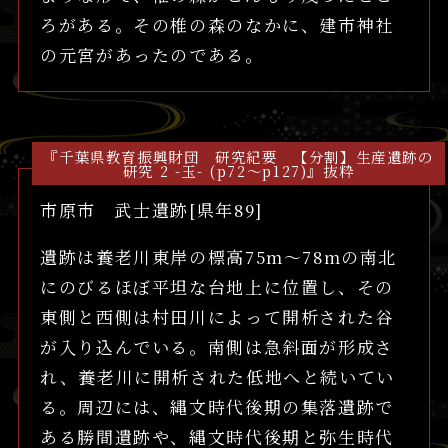
ろがある。その椎の森のなかに、建市神社
の元宮があったのである。
『千葉県教育振興財団 研究紀要 【分割】生産遺跡の
研究 2 -玉- (p72～p127)』抜粋
市原市 武士遺跡[県年89]
遺跡は養老川東岸の標高75m～78mの南北
にのびるほぼ平坦な台地上に位置し、その
東側と西側は村田川によって開析された谷
が入り込んでいる。南側は急斜面が形成さ
れ、養老川に開析された低地へと続いてい
る。周辺には、縄文時代後期の集落遺跡で
ある勝間遺跡や、縄文時代後期と弥生時代