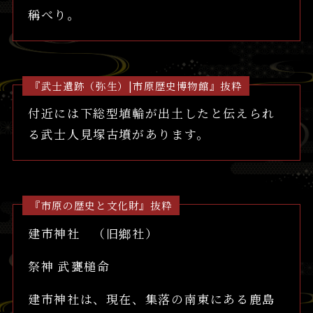
稱べり。
『武士遺跡（弥生）|市原歴史博物館』抜粋
付近には下総型埴輪が出土したと伝えられ
る武士人見塚古墳があります。
『市原の歴史と文化財』抜粋
建市神社 （旧鄉社）
祭神 武甕槌命
建市神社は、現在、集落の南東にある鹿島