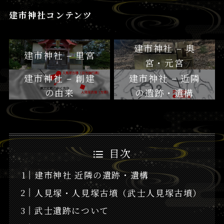
建市神社コンテンツ
建市神社 – 奥
建市神社 – 里宮
宮・元宮
建市神社 – 創建
建市神社 – 近隣
の由来
の遺跡・遺構
目次
建市神社 近隣の遺跡・遺構
人見塚・人見塚古墳（武士人見塚古墳）
武士遺跡について