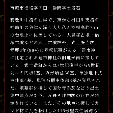
市原市福増字向田・勝問字土器石
養老川中流の右岸で、東から村田川支流の
神崎川の谷津が深く入り込んだ標高約75m
の台地上に位置している。人見塚古墳・鍋
塚古墳などの武士古墳群や、武士廃寺跡、
元慶8年(884)に昇叙記事がある「建市神」
に比定される建市神社の旧地が南に接して
いる。武士遺跡からは7世紀後半から9世紀
前半の円墳1基、方形墳墓38基、単独地下式
主体部4基、単独石櫃主体部3基が発見され
た。墳墓群に接して国分寺系瓦などの出土
集中地点があり、瓦葺き建物跡の存在が想
定されている。また、その地点に接してカ
マド材に瓦を転用した415号竪穴住居跡も1