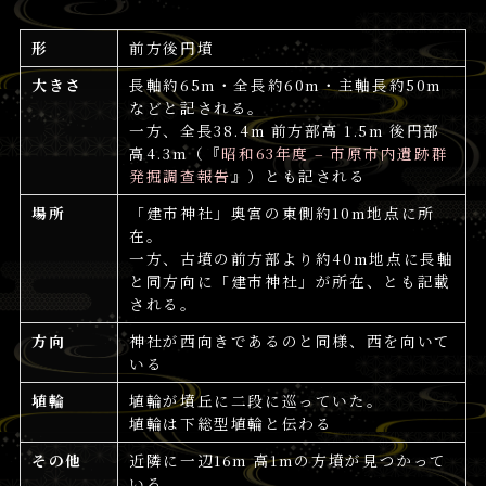
形
前方後円墳
大きさ
長軸約65m・全長約60m・主軸長約50m
などと記される。
一方、全長38.4m 前方部高 1.5m 後円部
高4.3m（『
昭和63年度 – 市原市内遺跡群
発掘調查報告
』）とも記される
場所
「建市神社」奥宮の東側約10m地点に所
在。
一方、古墳の前方部より約40m地点に長軸
と同方向に「建市神社」が所在、とも記載
される。
方向
神社が西向きであるのと同様、西を向いて
いる
埴輪
埴輪が墳丘に二段に巡っていた。
埴輪は下総型埴輪と伝わる
その他
近隣に一辺16m 高1mの方墳が見つかって
いる