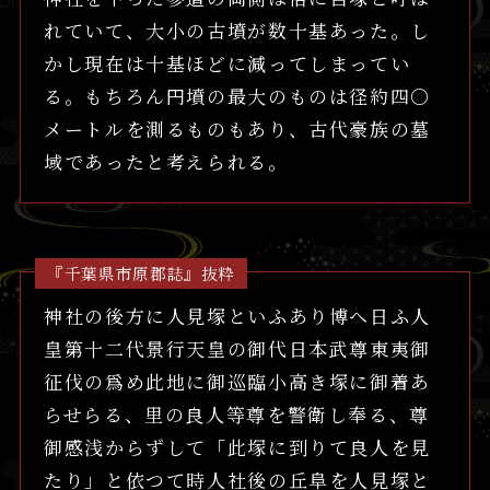
れていて、大小の古墳が数十基あった。し
かし現在は十基ほどに減ってしまってい
る。もちろん円墳の最大のものは径約四〇
メートルを測るものもあり、古代豪族の墓
域であったと考えられる。
『千葉県市原郡誌』抜粋
神社の後方に人見塚といふあり博へ日ふ人
皇第十二代景行天皇の御代日本武尊東夷御
征伐の爲め此地に御巡臨小高き塚に御着あ
らせらる、里の良人等尊を警衛し奉る、尊
御感浅からずして「此塚に到りて良人を見
たり」と依つて時人社後の丘阜を人見塚と