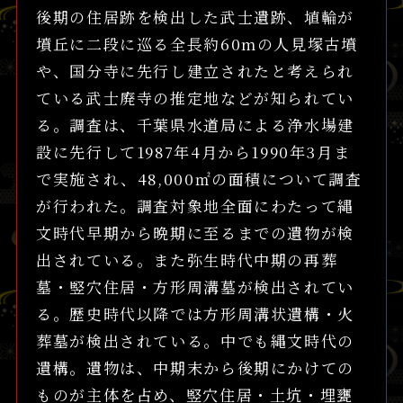
後期の住居跡を検出した武士遺跡、埴輪が
墳丘に二段に巡る全長約60mの人見塚古墳
や、国分寺に先行し建立されたと考えられ
ている武士廃寺の推定地などが知られてい
る。調査は、千葉県水道局による浄水場建
設に先行して1987年4月から1990年3月ま
で実施され、48,000㎡の面積について調査
が行われた。調査対象地全面にわたって縄
文時代早期から晩期に至るまでの遺物が検
出されている。また弥生時代中期の再葬
墓・竪穴住居・方形周溝墓が検出されてい
る。歴史時代以降では方形周溝状遺構・火
葬墓が検出されている。中でも縄文時代の
遺構。遺物は、中期末から後期にかけての
ものが主体を占め、竪穴住居・土坑・埋甕