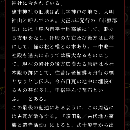
神社に合されている。
建市神社の旧地は武士字神戸の地で、大明
神山と呼んでいる。大正5年発行の『市原郡
誌』には「境内百平土地高峻にして、略々
長方形をなし、社殿の左右及び後方は山林
にして、僅の松と椎との木あり。一中略一
社殿も過去にありては廣大なるものにし
て、現在の殿社の後方広漠たる原野は本社
本殿の跡にして、往昔は老樹欝々舟行の標
となりとし伝ふ。今布目瓦の地中に埋没せ
るもの甚だ多し、里俗呼んで瓦石とい
ふ。」とある。
この最後の記述にあるように、この周辺に
は古瓦が散布する。『須田勉／古代地方豪
族と造寺活動』によると、武士廃寺から出