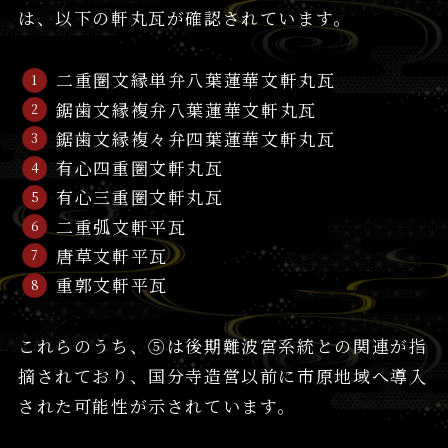
は、以下の軒丸瓦が確認されています。
二重圏文縁単弁八葉蓮華文軒丸瓦
鋸歯文縁複弁八葉蓮華文軒丸瓦
鋸歯文縁複々弁四葉蓮華文軒丸瓦
有心四重圏文軒丸瓦
有心三重圏文軒丸瓦
二重弧文軒平瓦
唐草文軒平瓦
重郭文軒平瓦
これらのうち、⑤は後期難波宮系統との関連が指
摘されており、国分寺造営以前に市原地域へ導入
された可能性が示されています。