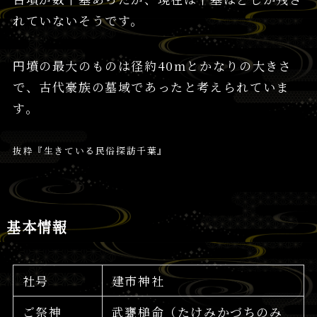
れていないそうです。
円墳の最大のものは径約40mとかなりの大きさ
で、古代豪族の墓域であったと考えられていま
す。
抜粋『生きている民俗探訪千葉』
基本情報
社号
建市神社
ご祭神
武甕槌命（たけみかづちのみ