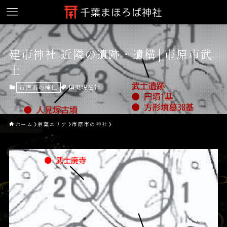
建市神社 近隣の遺跡・遺構│市原市武
士
国史現在社
市原市の神社
ホーム
京葉エリア
市原市の神社