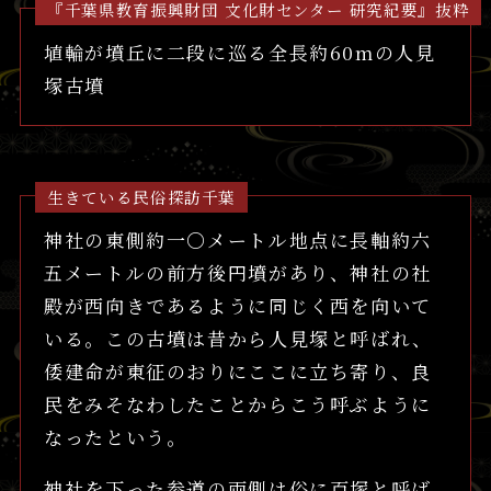
『千葉県教育振興財団 文化財センター 研究紀要』抜粋
埴輪が墳丘に二段に巡る全長約60mの人見
塚古墳
生きている民俗探訪千葉
神社の東側約一〇メートル地点に長軸約六
五メートルの前方後円墳があり、神社の社
殿が西向きであるように同じく西を向いて
いる。この古墳は昔から人見塚と呼ばれ、
倭建命が東征のおりにここに立ち寄り、良
民をみそなわしたことからこう呼ぶように
なったという。
神社を下った参道の両側は俗に百塚と呼ば