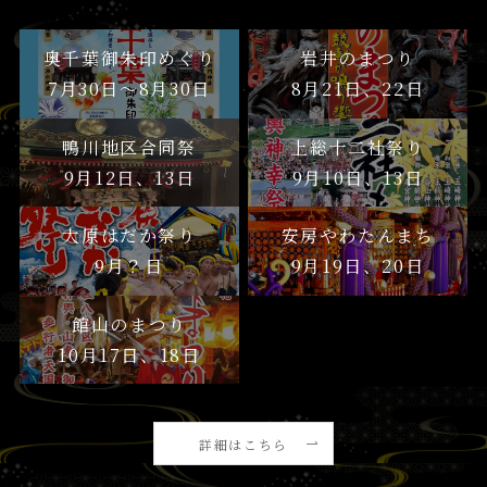
奥千葉御朱印めぐり
岩井のまつり
7月30日〜8月30日
8月21日、22日
鴨川地区合同祭
上総十二社祭り
9月12日、13日
9月10日、13日
大原はだか祭り
安房やわたんまち
9月？日
9月19日、20日
館山のまつり
10月17日、18日
詳細はこちら