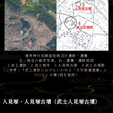
建市神社旧鎮座地周辺の遺跡・遺構
左：現在の航空写真、右：遺構・遺跡地図
1.武士遺跡 2.武士廃寺 3.人見塚古墳 4.武士古墳群
（参考：『
武士遺跡におけるいわゆる「方形周溝遺構」に
ついて
』の第1図を抜粋）
人見塚・人見塚古墳（武士人見塚古墳）