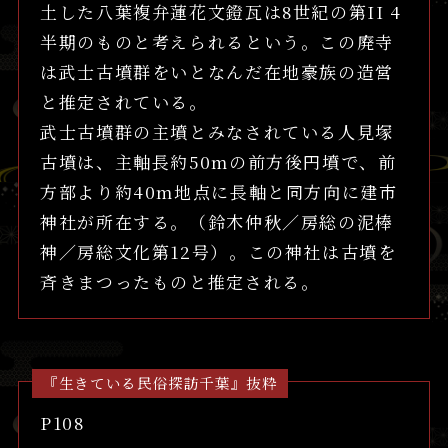
土した八葉複弁蓮花文鐙瓦は8世紀の第II 4
半期のものと考えられるという。この廃寺
は武士古墳群をいとなんだ在地豪族の造営
と推定されている。
武士古墳群の主墳とみなされている人見塚
古墳は、主軸長約50mの前方後円墳で、前
方部より約40m地点に長軸と同方向に建市
神社が所在する。（鈴木仲秋／房総の泥棒
神／房総文化第12号）。この神社は古墳を
斉きまつったものと推定される。
『生きている民俗探訪千葉』抜粋
P108