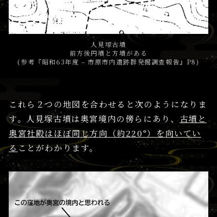
人見塚古墳
前方後円墳と方墳がある
(参考『
昭和63年度 – 市原市内遺跡群発掘調查報告
』P8)
これら２つの地図を合わせると次のようになりま
す。人見塚古墳は奥宮境内の傍らにあり、
古墳と
奥宮社殿はほぼ同じ方向（約220°）を向いてい
る
ことがわかります。