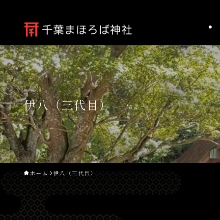
伊八（三代目）
– tag –
ホーム
伊八（三代目）