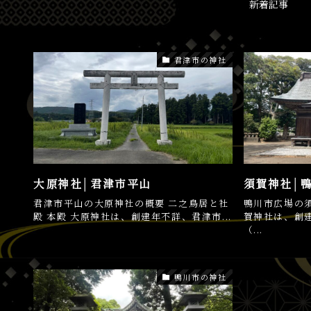
新着記事
君津市の神社
大原神社│君津市平山
須賀神社│
君津市平山の大原神社の概要 二之鳥居と社
鴨川市広場の須
殿 本殿 大原神社は、創建年不詳、君津市...
賀神社は、創
（...
鴨川市の神社