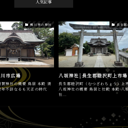
人気記事
鴨川市の神社
長生郡
鴨川市広場
八坂神社│長生郡睦沢町上市場
賀神社の概要 鳥居 本殿 須
長生郡睦沢町（むつざわちょう）上
建年不詳なるも天正の時代
八坂神社の概要 鳥居と社殿 本殿 八
社...