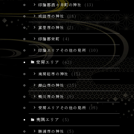
印旛郡酒々井町の神社
(13)
成田市の神社
(18)
富里市の神社
(2)
印旛郡栄町
(4)
印旛エリアその他の見所
(10)
安房エリア
(62)
南房総市の神社
(15)
館山市の神社
(25)
鴨川市の神社
(9)
安房エリアその他の見所
(13)
夷隅エリア
(5)
勝浦市の神社
(5)