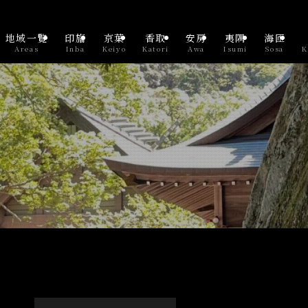
地域一覧
印旛
京葉
香取
安房
夷隅
海匝
Areas
Inba
Keiyo
Katori
Awa
Isumi
Sosa
K