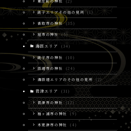
東庄町の神社
(2)
銚子エリアその他の見所
(1)
香取市の神社
(35)
旭市の神社
(5)
海匝エリア
(34)
銚子市の神社
(10)
匝瑳市の神社
(24)
海匝瑳エリアのその他の見所
(2)
君津エリア
(31)
君津市の神社
(12)
袖ヶ浦市の神社
(9)
木更津市の神社
(4)