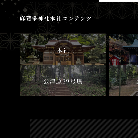
麻賀多神社本社コンテンツ
本社
公津原39号墳