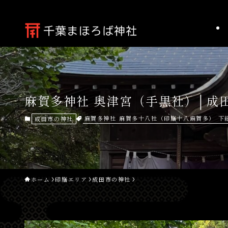
麻賀多神社 奥津宮（手黒社）│成
麻賀多神社
麻賀多十八社（印旛十八麻賀多）
下
成田市の神社
ホーム
印旛エリア
成田市の神社