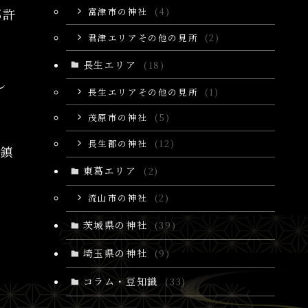
富津市の神社
(4)
都許
君津エリアその他の見所
(2)
長生エリア
(18)
し
長生エリアその他の見所
(1)
茂原市の神社
(5)
長生郡の神社
(12)
に鎮
東葛エリア
。
(2)
流山市の神社
(2)
茨城県の神社
(39)
埼玉県の神社
(9)
コラム・豆知識
(33)