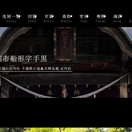
地域一覧
印旛
京葉
香取
安房
夷隅
海匝
Areas
Inba
Keiyo
Katori
Awa
Isumi
Sosa
K
田市船形字手黒
総国の式内社
千葉県の延喜式神名帳 式内社