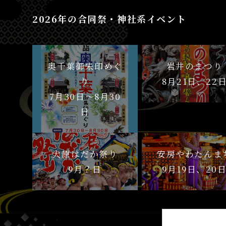
2026年の合同祭・神社系イベント
奥千葉御朱印めぐ
岩井のまつり
り
8月21日、22
7月30日〜8月30
日
大原はだか祭り
安房やわたんま
9月？日
9月19日、20