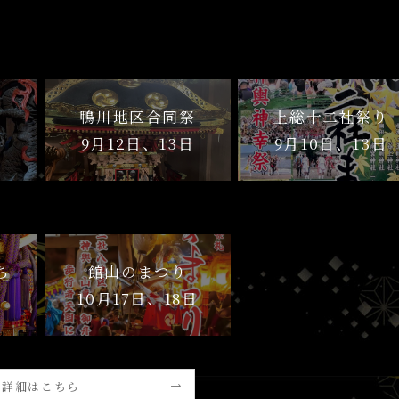
鴨川地区合同祭
上総十二社祭り
日
9月12日、13日
9月10日、13日
ち
館山のまつり
日
10月17日、18日
詳細はこちら