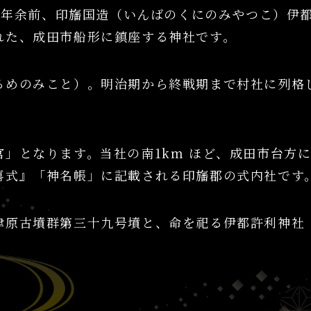
00年余前、印旛国造（いんばのくにのみやつこ）伊
れた、成田市船形に鎮座する神社です。
るめのみこと）。明治期から終戦期まで村社に列格
」となります。当社の南1km ほど、成田市台方
喜式』「神名帳」に記載される印旛郡の式内社です
津原古墳群第三十九号墳と、命を祀る伊都許利神社