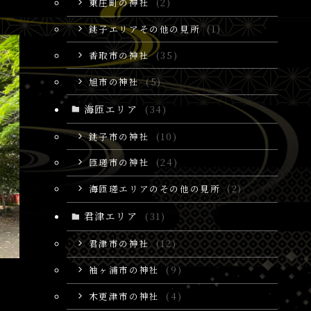
東庄町の神社
(2)
銚子エリアその他の見所
(1)
香取市の神社
(35)
旭市の神社
(5)
海匝エリア
(34)
銚子市の神社
(10)
匝瑳市の神社
(24)
海匝瑳エリアのその他の見所
(2)
君津エリア
(31)
君津市の神社
(12)
袖ヶ浦市の神社
(9)
木更津市の神社
(4)