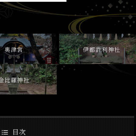
奥津宮
伊都許利神社
金比羅神社
目次