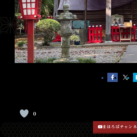
0
まほろばチャン