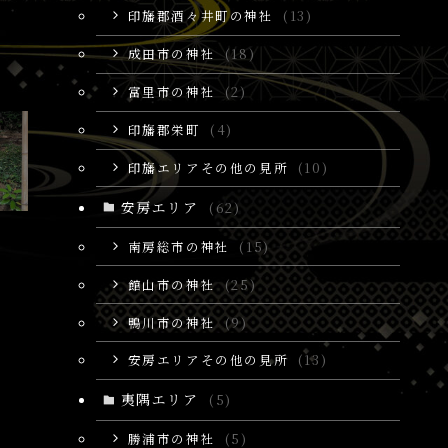
印旛郡酒々井町の神社
(13)
成田市の神社
(18)
富里市の神社
(2)
印旛郡栄町
(4)
印旛エリアその他の見所
(10)
安房エリア
(62)
南房総市の神社
(15)
館山市の神社
(25)
鴨川市の神社
(9)
安房エリアその他の見所
(13)
夷隅エリア
(5)
勝浦市の神社
(5)