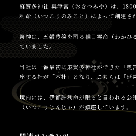
麻賀多神社 奥津宮（おきつみや）は、18
利命（いつこりのみこと）によって創建さ
祭神は、五穀豊穣を司る稚日霊命（わかひ
ていました。
当社は一番最初に麻賀多神社ができた「奥宮
座する社が「本社」となり、こちらは『延
境内には、伊都許利命が眠ると言われる公
（いつこりじんじゃ）が鎮座しています。
関連コンテンツ