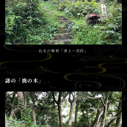
右手の看板「頂上ハ百段」
謎の「鹿の木」