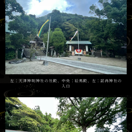
左：天津神明神社の社殿、中央：絵馬殿、左：諾冉神社の
入口