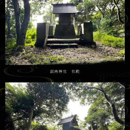
諾冉神社 社殿