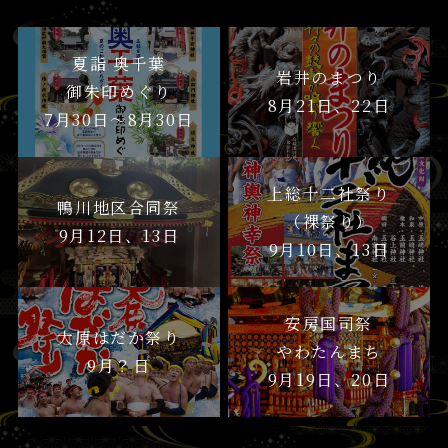
夏詣 奥千葉
岩井のまつり
御朱印めぐり
8月21日、22日
7月30日〜8月30日
上総十二社祭り
鴨川地区合同祭
（裸祭り）
9月12日、13日
9月10日、13日
安房国司祭
大原はだか祭り
やわたんまち
9月？日
9月19日、20日