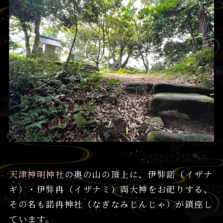
天津神明神社
の奥の山の頂上に、伊弉諾（イザナ
ギ）・伊弉冉（イザナミ）両大神をお祀りする、
その名も諾冉神社（なぎなみじんじゃ）が鎮座し
ています。