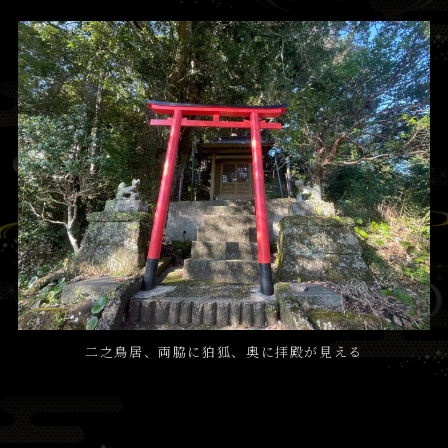
二之鳥居、両脇に狛狐、奥に拝殿が見える