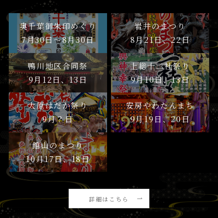
奥千葉御朱印めぐり
岩井のまつり
7月30日〜8月30日
8月21日、22日
鴨川地区合同祭
上総十二社祭り
9月12日、13日
9月10日、13日
大原はだか祭り
安房やわたんまち
9月？日
9月19日、20日
館山のまつり
10月17日、18日
詳細はこちら