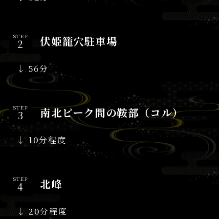
STEP
伏姫籠穴駐車場
↓ 56分
STEP
南北ピーク間の鞍部（コル）
↓ 10分程度
STEP
北峰
↓ 20分程度