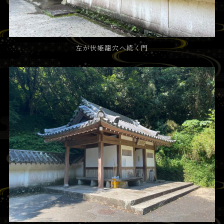
左が
伏姫籠穴
へ続く門