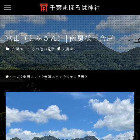
富山（とみさん）│南房総市合戸
天富命
安房エリアその他の見所
ホーム
安房エリア
安房エリアその他の見所