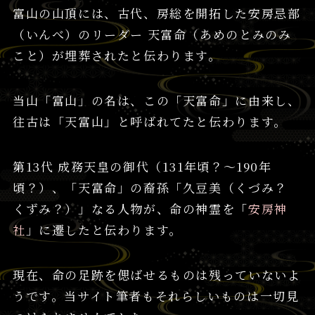
富山の山頂には、古代、房総を開拓した安房忌部
（いんべ）のリーダー 天富命（あめのとみのみ
こと）が埋葬されたと伝わります。
当山「富山」の名は、この「天富命」に由来し、
往古は「天富山」と呼ばれてたと伝わります。
第13代 成務天皇の御代（131年頃？～190年
頃？）、「天富命」の裔孫「久豆美（くづみ？
くずみ？）」なる人物が、命の神霊を「
安房神
社
」に遷したと伝わります。
現在、命の足跡を偲ばせるものは残っていないよ
うです。当サイト筆者もそれらしいものは一切見