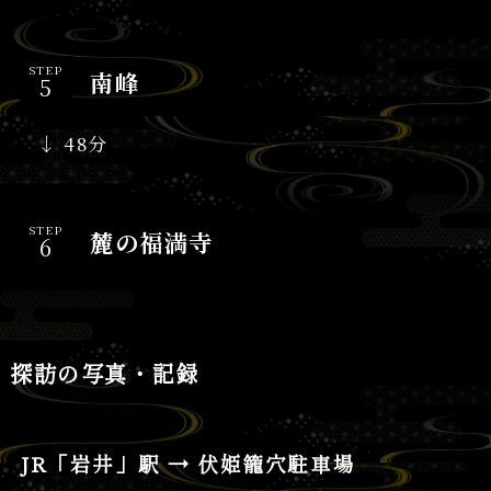
STEP
南峰
↓ 48分
STEP
麓の福満寺
探訪の写真・記録
JR「岩井」駅 → 伏姫籠穴駐車場