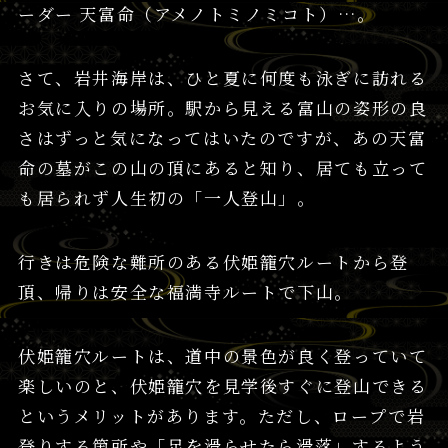
ーダー 天富命（アメノトミノミコト）…。
さて、岩井海岸は、ひと夏に何度も泳ぎに訪れる
お気に入りの場所。駅から見える富山の姿形の良
さはずっと気になってはいたのですが、あの天富
命の墓がこの山の頂にあると知り、居ても立って
も居られず人生初の「一人登山」。
行きは危険な難所のある伏姫籠穴ルートから登
頂、帰りは安全な福満寺ルートで下山。
伏姫籠穴ルートは、道中の景色が良く登っていて
楽しいのと、伏姫籠穴を見学後すぐに登山できる
というメリットがあります。ただし、ロープで岩
登りする箇所や「足を滑らせたら滑落」するよう