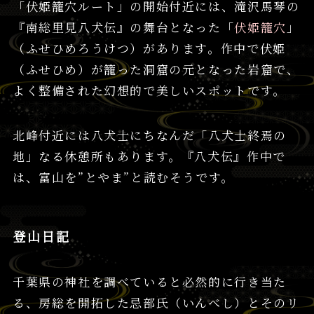
「伏姫籠穴ルート」の開始付近には、滝沢馬琴の
『南総里見八犬伝』の舞台となった「
伏姫籠穴
」
（ふせひめろうけつ）があります。作中で伏姫
（ふせひめ）が籠った洞窟の元となった岩窟で、
よく整備された幻想的で美しいスポットです。
北峰付近には八犬士にちなんだ「八犬士終焉の
地」なる休憩所もあります。『八犬伝』作中で
は、富山を”とやま”と読むそうです。
登山日記
千葉県の神社を調べていると必然的に行き当た
る、房総を開拓した忌部氏（いんべし）とそのリ