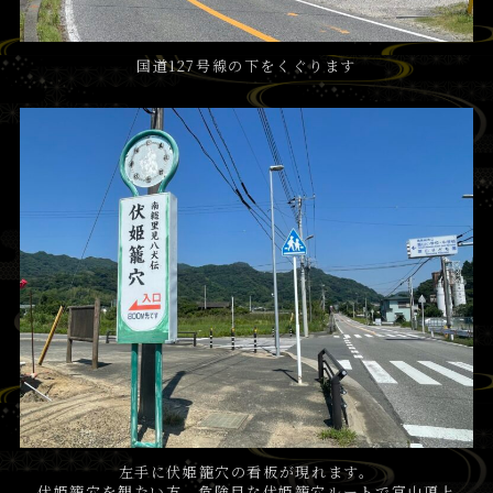
国道127号線の下をくぐります
左手に伏姫籠穴の看板が現れます。
伏姫籠穴を観たい方、危険目な伏姫籠穴ルートで富山頂上