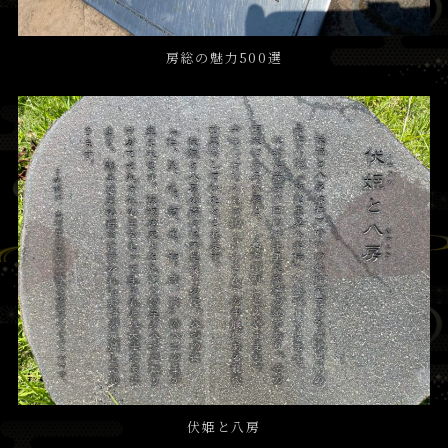
房総の魅力500選
伏姫と八房