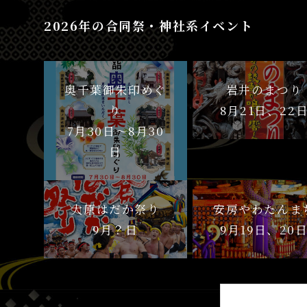
2026年の合同祭・神社系イベント
奥千葉御朱印めぐ
岩井のまつり
り
8月21日、22
7月30日〜8月30
日
大原はだか祭り
安房やわたんま
9月？日
9月19日、20