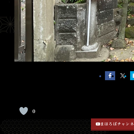
0
まほろばチャン