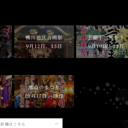
鴨川地区合同祭
上総十二社祭り
日
9月12日、13日
9月10日、13日
ち
館山のまつり
日
10月17日、18日
詳細はこちら