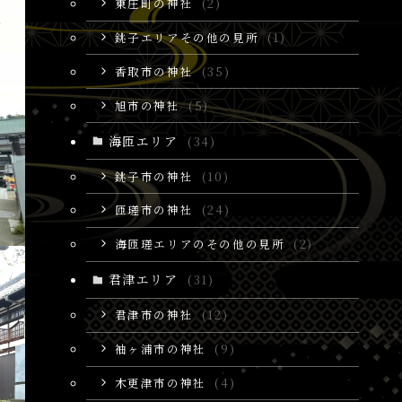
東庄町の神社
(2)
銚子エリアその他の見所
(1)
香取市の神社
(35)
旭市の神社
(5)
海匝エリア
(34)
銚子市の神社
(10)
匝瑳市の神社
(24)
海匝瑳エリアのその他の見所
(2)
君津エリア
(31)
君津市の神社
(12)
袖ヶ浦市の神社
(9)
木更津市の神社
(4)