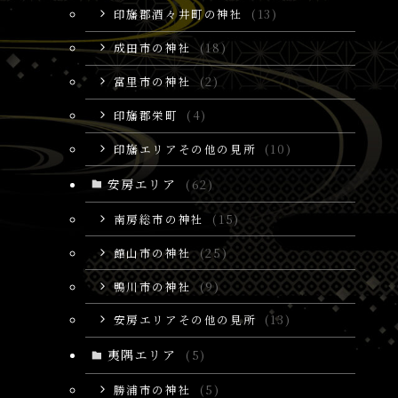
印旛郡酒々井町の神社
(13)
成田市の神社
(18)
富里市の神社
(2)
印旛郡栄町
(4)
印旛エリアその他の見所
(10)
安房エリア
(62)
南房総市の神社
(15)
館山市の神社
(25)
鴨川市の神社
(9)
安房エリアその他の見所
(13)
夷隅エリア
(5)
勝浦市の神社
(5)