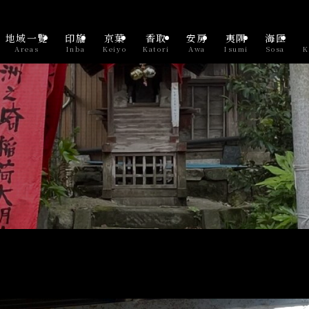
地域一覧
印旛
京葉
香取
安房
夷隅
海匝
Areas
Inba
Keiyo
Katori
Awa
Isumi
Sosa
K