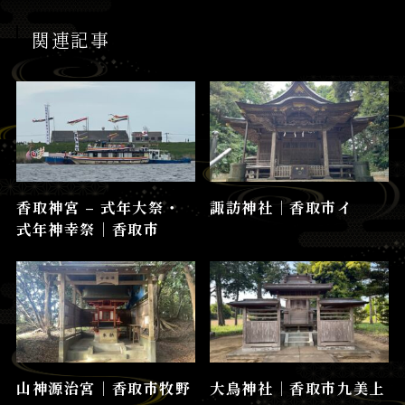
関連記事
香取神宮 – 式年大祭・
諏訪神社│香取市イ
式年神幸祭│香取市
山神源治宮│香取市牧野
大鳥神社│香取市九美上