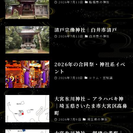
2026年7月13日
船橋市の神社
清戸宗像神社│白井市清戸
2026年7月13日
白井市の神社
2026年の合同祭・神社系イベ
ント
2026年7月10日
コラム・豆知識
大宮氷川神社 – アラハバキ神
│埼玉県さいたま市大宮区高鼻
町
2026年7月9日
埼玉県の神社