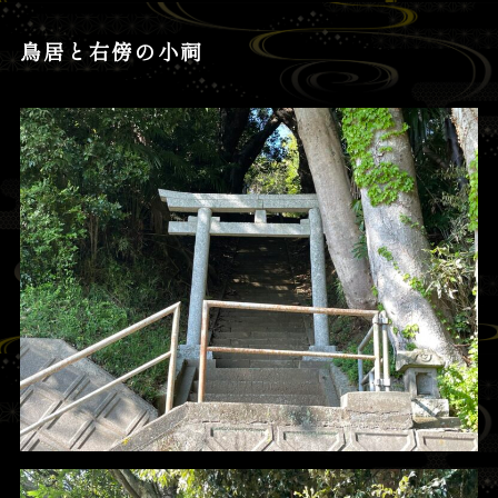
鳥居と右傍の小祠