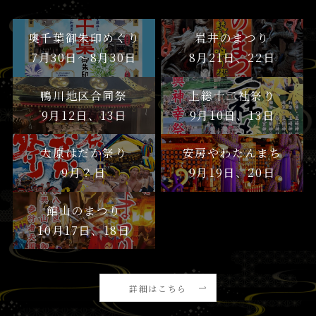
奥千葉御朱印めぐり
岩井のまつり
7月30日〜8月30日
8月21日、22日
鴨川地区合同祭
上総十二社祭り
9月12日、13日
9月10日、13日
大原はだか祭り
安房やわたんまち
9月？日
9月19日、20日
館山のまつり
10月17日、18日
詳細はこちら