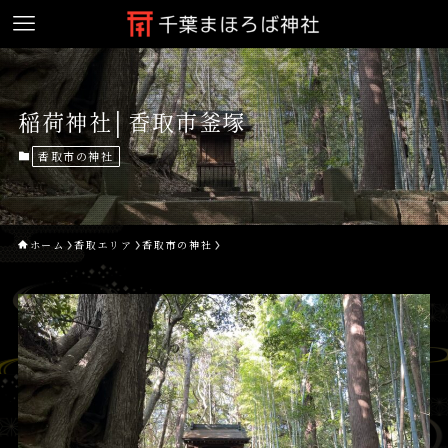
稲荷神社│香取市釜塚
香取市の神社
ホーム
香取エリア
香取市の神社