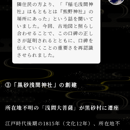
隣住民の方より、「『稲毛浅間神
社』はもともとは『熊野神社』の
場所にあった」という話を聞いて
いました。今回、古地図と照らし
合わせることで、この口碑の正し
さが証明されるとともに、口碑を
伝えていくことの重要さを再認識
させられました。
③「黒砂浅間神社」の創建
所在地不明の「浅間大菩薩」が黒砂村に遷座
江戸時代後期の1815年（文化12年）、所在地不