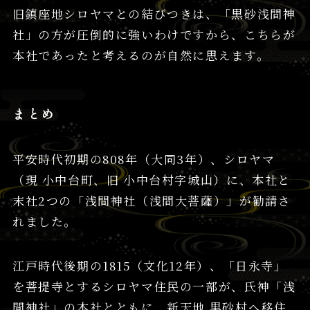
旧鎮座地シロヤマとの結びつきは、「黒砂浅間神
社」の方が圧倒的に強いわけですから、こちらが
本社であったと考えるのが自然に思えます。
まとめ
平安時代初期の808年（大同3年）、シロヤマ
（現 小中台町、旧 小中台村字城山）に、本社と
末社2つの「浅間神社（浅間大菩薩）」が勧請さ
れました。
江戸時代後期の1815（文化12年）、「日永寺」
を菩提寺とするシロヤマ住民の一部が、氏神「浅
間神社」の本社とともに、新天地 黒砂村へ移住