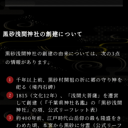
黒砂浅間神社の創建について
黒砂浅間神社の創建の由来については、次の3点
の情報があります。
千年以上前、黒砂村開祖の折に郷の守り神を
祀る（境内石碑）
1815（文化12年）、「浅間大菩薩」を遷宮
して創建（『千葉県神社名鑑』の「黒砂浅間
神社」の項、公式リーフレット表）
約400年前、江戸時代山岳仰の最も隆盛をき
わめた頃、本宮から黒砂に分霊（公式リーフ