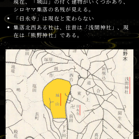
現在、「城山」の付く建物がいくつかあり、
シロヤマ集落の名残が見える。
「日永寺」は現在と変わらない
集落北西ある社は、往昔は「浅間神社」、現
在は「熊野神社」である。