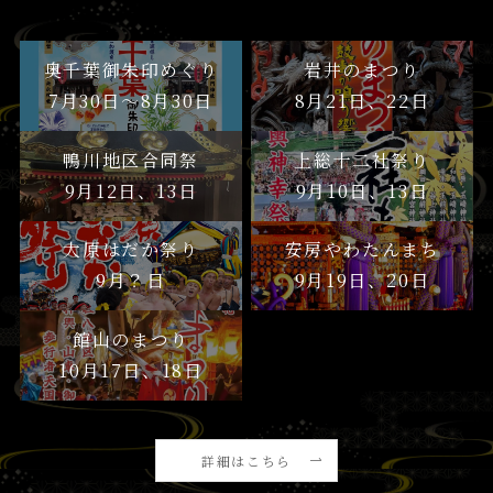
奥千葉御朱印めぐり
岩井のまつり
7月30日〜8月30日
8月21日、22日
鴨川地区合同祭
上総十二社祭り
9月12日、13日
9月10日、13日
大原はだか祭り
安房やわたんまち
9月？日
9月19日、20日
館山のまつり
10月17日、18日
詳細はこちら