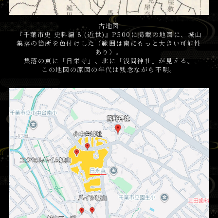
古地図
『千葉市史 史料編 8 (近世)』P500に掲載の地図に、城山
集落の箇所を色付けした（範囲は南にもっと大きい可能性
あり）。
集落の東に「日栄寺」、北に「浅間神社」が見える。
この地図の原図の年代は残念ながら不明。