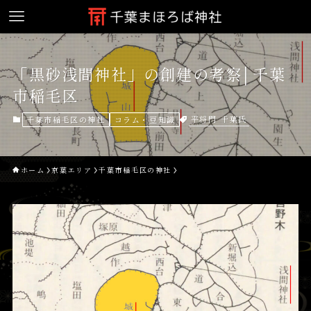
「黒砂浅間神社」の創建の考察│千葉
市稲毛区
平将門
千葉氏
千葉市稲毛区の神社
コラム・豆知識
ホーム
京葉エリア
千葉市稲毛区の神社