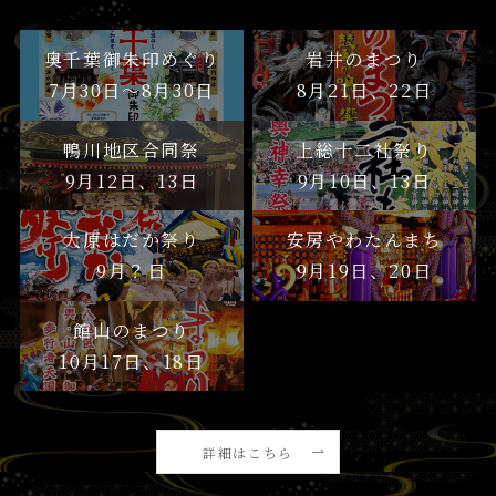
奥千葉御朱印めぐり
岩井のまつり
7月30日〜8月30日
8月21日、22日
鴨川地区合同祭
上総十二社祭り
9月12日、13日
9月10日、13日
大原はだか祭り
安房やわたんまち
9月？日
9月19日、20日
館山のまつり
10月17日、18日
詳細はこちら