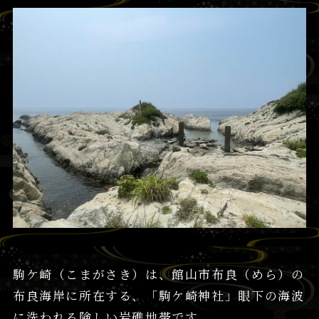
駒ケ崎（こまがさき）は、館山市布良（めら）の
布良海岸に所在する、「駒ケ崎神社」眼下の海波
に洗われる険しい岩礁地帯です。