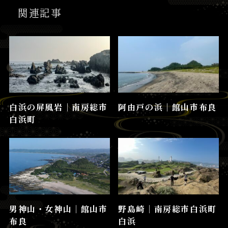
関連記事
白浜の屏風岩│南房総市
阿由戸の浜│館山市布良
白浜町
男神山・女神山│館山市
野島崎│南房総市白浜町
布良
白浜