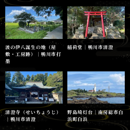
波の伊八誕生の地（屋
稲荷堂│鴨川市清澄
敷・工房跡）│鴨川市打
墨
清澄寺（せいちょうじ）
野島埼灯台│南房総市白
│鴨川市清澄
浜町白浜