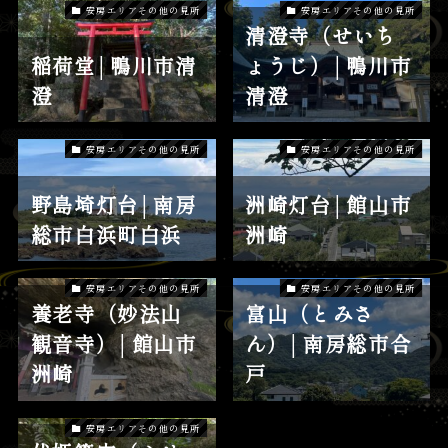
安房エリアその他の見所
安房エリアその他の見所
清澄寺（せいち
稲荷堂│鴨川市清
ょうじ）│鴨川市
澄
清澄
安房エリアその他の見所
安房エリアその他の見所
野島埼灯台│南房
洲崎灯台│館山市
総市白浜町白浜
洲崎
安房エリアその他の見所
安房エリアその他の見所
養老寺（妙法山
富山（とみさ
観音寺）│館山市
ん）│南房総市合
洲崎
戸
安房エリアその他の見所