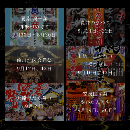
夏詣 奥千葉
岩井のまつり
御朱印めぐり
8月21日、22日
7月30日〜8月30日
上総十二社祭り
鴨川地区合同祭
（裸祭り）
9月12日、13日
9月10日、13日
安房国司祭
大原はだか祭り
やわたんまち
9月？日
9月19日、20日