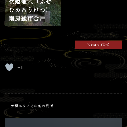
伏姫籠穴（ふせ
ひめろうけつ）│
南房総市合戸
まほろば公式
+1
安房エリアその他の見所