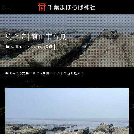
駒ケ崎│館山市布良
安房エリアその他の見所
ホーム
安房エリア
安房エリアその他の見所