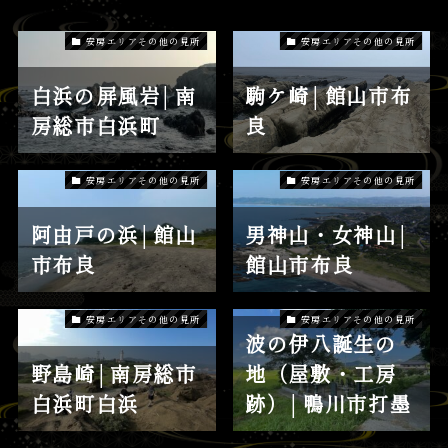
安房エリアその他の見所
安房エリアその他の見所
白浜の屏風岩│南
駒ケ崎│館山市布
房総市白浜町
良
安房エリアその他の見所
安房エリアその他の見所
阿由戸の浜│館山
男神山・女神山│
市布良
館山市布良
安房エリアその他の見所
安房エリアその他の見所
波の伊八誕生の
野島崎│南房総市
地（屋敷・工房
白浜町白浜
跡）│鴨川市打墨