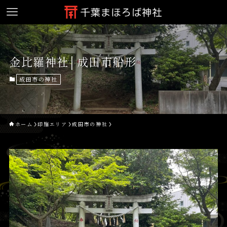
金比羅神社│成田市船形
成田市の神社
ホーム
印旛エリア
成田市の神社