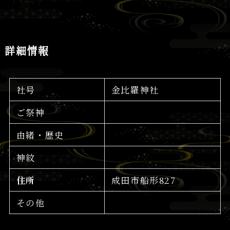
詳細情報
社号
金比羅神社
ご祭神
由緒・歴史
神紋
住所
成田市船形827
その他