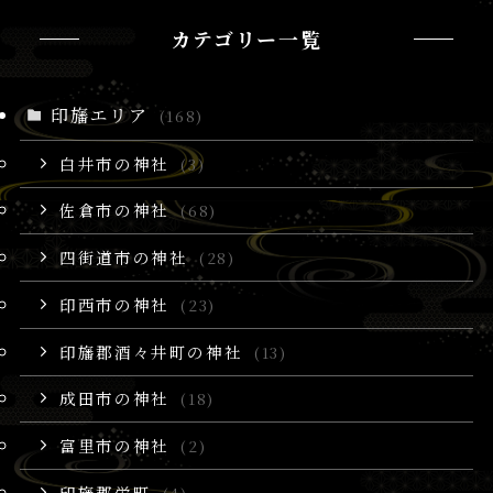
カテゴリー一覧
印旛エリア
(168)
白井市の神社
(3)
佐倉市の神社
(68)
四街道市の神社
(28)
印西市の神社
(23)
印旛郡酒々井町の神社
(13)
成田市の神社
(18)
富里市の神社
(2)
印旛郡栄町