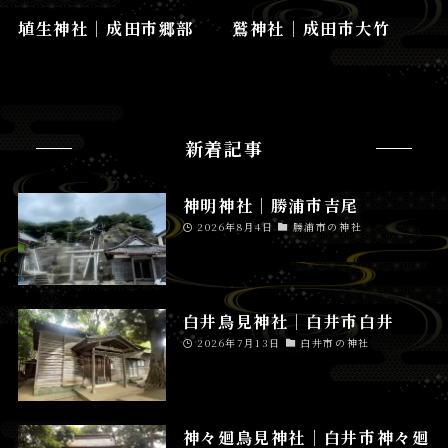
埴生神社│成田市郷部
鷲神社│成田市大竹
新着記事
神明神社│勝浦市吉尾
2026年8月4日
勝浦市の神社
白井鳥見神社│白井市白井
2026年7月13日
白井市の神社
神々廻鳥見神社│白井市神々廻