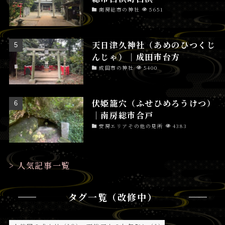
南房総市の神社
5651
天日津久神社（あめのひつくじ
んじゃ）│成田市台方
成田市の神社
5400
伏姫籠穴（ふせひめろうけつ）
│南房総市合戸
安房エリアその他の見所
4383
> 人気記事一覧
タグ一覧（改修中）