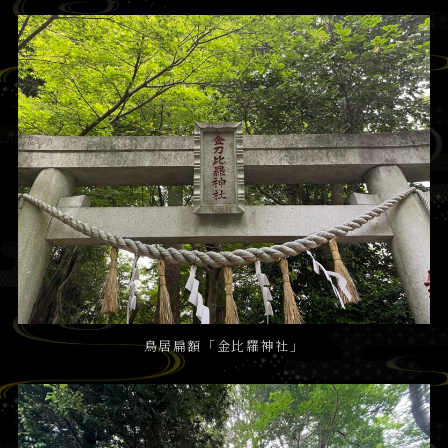
鳥居扁額「金比羅神社」