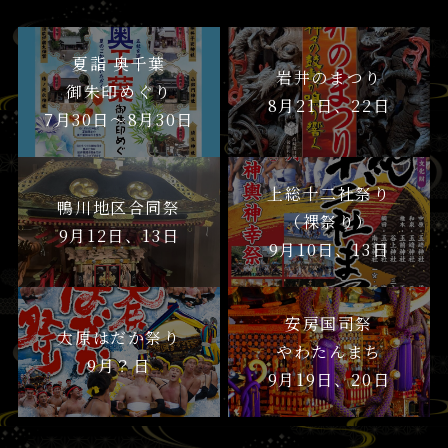
夏詣 奥千葉
岩井のまつり
御朱印めぐり
8月21日、22日
7月30日〜8月30日
上総十二社祭り
鴨川地区合同祭
（裸祭り）
9月12日、13日
9月10日、13日
安房国司祭
大原はだか祭り
やわたんまち
9月？日
9月19日、20日