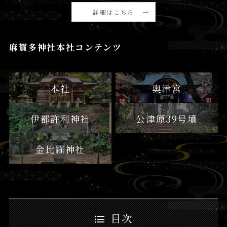
詳細はこちら
麻賀多神社本社コンテンツ
本社
奥津宮
伊都許利神社
公津原39号墳
金比羅神社
目次