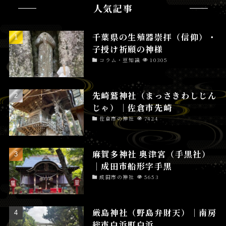
人気記事
千葉県の生殖器崇拝（信仰）・
子授け祈願の神様
コラム・豆知識
10305
先崎鷲神社（まっさきわしじん
じゃ）│佐倉市先崎
佐倉市の神社
7424
麻賀多神社 奥津宮（手黒社）
│成田市船形字手黒
成田市の神社
5653
厳島神社（野島弁財天）│南房
総市白浜町白浜