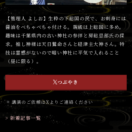
【管理人 よしお】生粋の下総国の民で、お刺身には
醤油をべちゃべちゃ付ける。親戚は上総国に多め。
趣味は千葉県内の古い神社の参拝と房総忌部氏の探
求。推し神様は天日鷲命さんと経津主大神さん。特
技は霊感がないので暗い神社に平気で入れること
（昼に限る）。
つぶやき
講演のご依頼はXよりご連絡ください
> 新着記事一覧