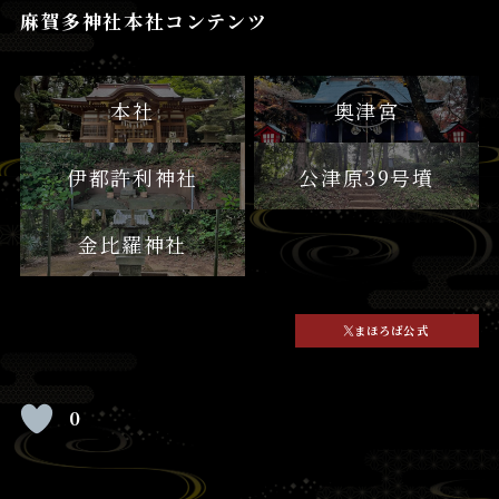
麻賀多神社本社コンテンツ
本社
奥津宮
伊都許利神社
公津原39号墳
金比羅神社
まほろば公式
0