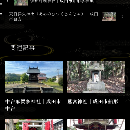
伊都許利神社│成田市船形字手黒
天日津久神社（あめのひつくじんじゃ）│成田
市台方
関連記事
中台麻賀多神社│成田市
鷲宮神社│成田市船形
中台