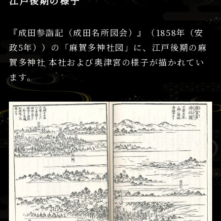
江戸後期の様子
『成田参詣記（成田名所図会）』（1858年（安
政5年））の「麻賀多神社図」に、江戸後期の麻
賀多神社 本社および奥津宮の様子が描かれてい
ます。