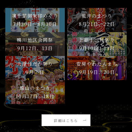
奥千葉御朱印めぐり
岩井のまつり
7月30日〜8月30日
8月21日、22日
鴨川地区合同祭
上総十二社祭り
9月12日、13日
9月10日、13日
大原はだか祭り
安房やわたんまち
9月？日
9月19日、20日
館山のまつり
10月17日、18日
詳細はこちら