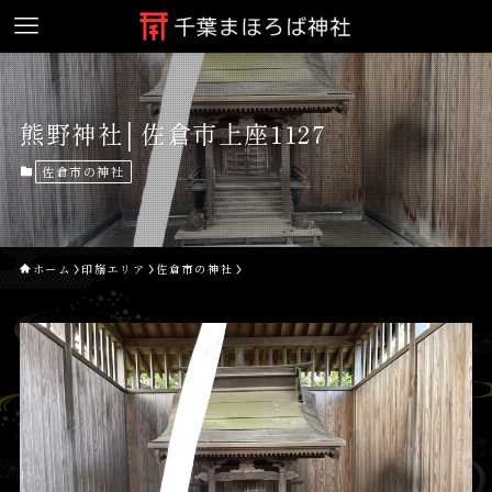
熊野神社│佐倉市上座1127
佐倉市の神社
ホーム
印旛エリア
佐倉市の神社