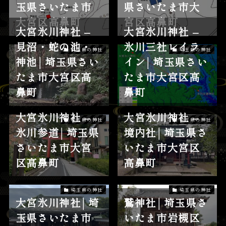
玉県さいたま市
県さいたま市大
大宮区高鼻町
宮区高鼻町
大宮氷川神社 –
大宮氷川神社 –
見沼・蛇の池・
氷川三社レイラ
埼玉県の神社
埼玉県の神社
神池│埼玉県さい
イン│埼玉県さい
たま市大宮区高
たま市大宮区高
鼻町
鼻町
大宮氷川神社 –
大宮氷川神社 –
埼玉県の神社
埼玉県の神社
氷川参道│埼玉県
境内社│埼玉県さ
さいたま市大宮
いたま市大宮区
区高鼻町
高鼻町
埼玉県の神社
埼玉県の神社
大宮氷川神社│埼
鷲神社│埼玉県さ
玉県さいたま市
いたま市岩槻区