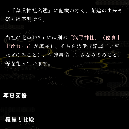
『千葉県神社名鑑』に記載がなく、創建の由来や
祭神は不明です。
当社の北東173ｍには別の
「熊野神社」（佐倉市
上座1045）
が鎮座し、そちらは伊弉諾尊（いざ
なぎのみこと）、伊弉冉命（いざなみのみこと）
等を祀っています。
写真図鑑
覆屋と社殿