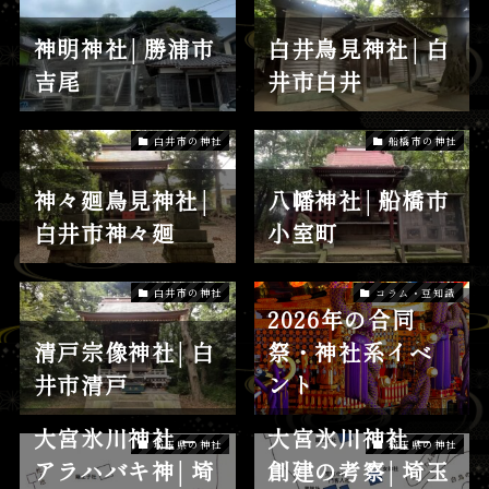
神明神社│勝浦市
白井鳥見神社│白
吉尾
井市白井
白井市の神社
船橋市の神社
神々廻鳥見神社│
八幡神社│船橋市
白井市神々廻
小室町
白井市の神社
コラム・豆知識
2026年の合同
清戸宗像神社│白
祭・神社系イベ
井市清戸
ント
大宮氷川神社 –
大宮氷川神社 –
埼玉県の神社
埼玉県の神社
アラハバキ神│埼
創建の考察│埼玉