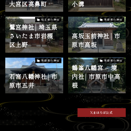
大宮区高鼻町
小溝
埼玉県の神社
市原市の神社
鷲宮神社│埼玉県
さいたま市岩槻
高坂玉前神社│市
区上野
原市高坂
市原市の神社
市原市の神社
鶴峯八幡宮 – 境
若宮八幡神社│市
内社│市原市中高
原市五井
根
まほろば公式