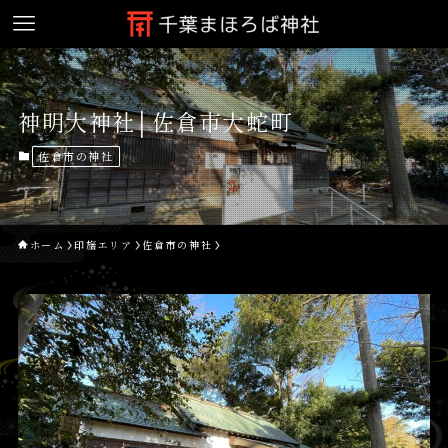
神明大神社│佐倉市大蛇町
佐倉市の神社
ホーム
印旛エリア
佐倉市の神社