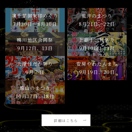
奥千葉御朱印めぐり
岩井のまつり
7月30日〜8月30日
8月21日、22日
鴨川地区合同祭
上総十二社祭り
9月12日、13日
9月10日、13日
大原はだか祭り
安房やわたんまち
9月？日
9月19日、20日
館山のまつり
10月17日、18日
詳細はこちら