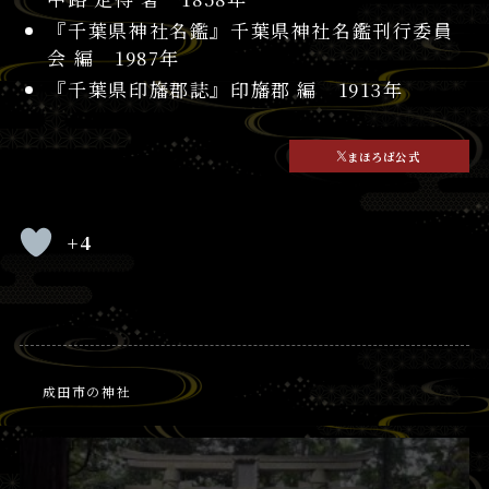
『千葉県神社名鑑』千葉県神社名鑑刊行委員
会 編 1987年
『千葉県印旛郡誌』印旛郡 編 1913年
まほろば公式
+4
成田市の神社