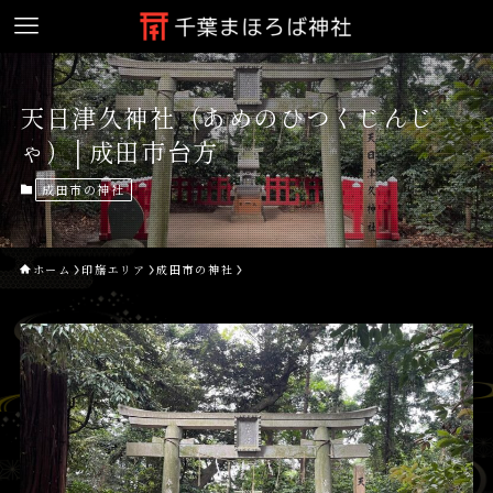
天日津久神社（あめのひつくじんじ
ゃ）│成田市台方
成田市の神社
ホーム
印旛エリア
成田市の神社