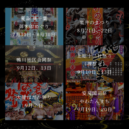
夏詣 奥千葉
岩井のまつり
御朱印めぐり
8月21日、22日
7月30日〜8月30日
上総十二社祭り
鴨川地区合同祭
（裸祭り）
9月12日、13日
9月10日、13日
安房国司祭
大原はだか祭り
やわたんまち
9月？日
9月19日、20日