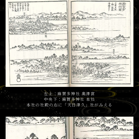
左上：麻賀多神社 奥津宮
中央下：麻賀多神社 本社
本社の社殿の右に「天日津久」社がみえる