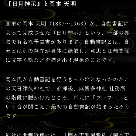
『日月神示』と岡本 天明
画家の岡本 天明（1897～1963）が、自動書記に
よって完成させた『日月神示』という、一部の界
隈で有名な予言書があります。自動書記とは、自
分とは別の存在が身体に憑依し、意思とは無関係
に文字や絵などを描き出す現象のことです。
岡本氏が自動書記を行うきっかけとなったのがこ
の天日津久神社で、参拝後、麻賀多神社 社務所
の階段に腰かけたところ、耳元に「フーフー」と
いう音が聞こえ、最初の自動書記が始まったそう
です。
神社の北側近傍には、「岡本天明屋敷跡（岡本天