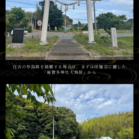
往古の参詣路を踏襲する場合は、まずは印旛沼に面した
「麻賀多神社大鳥居」から