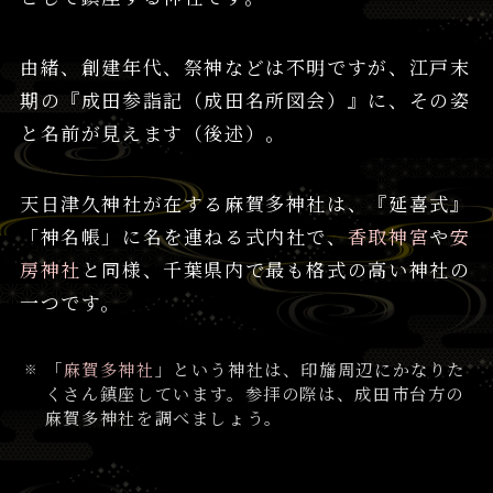
由緒、創建年代、祭神などは不明ですが、江戸末
期の『成田参詣記（成田名所図会）』に、その姿
と名前が見えます（後述）。
天日津久神社が在する麻賀多神社は、『延喜式』
「神名帳」に名を連ねる式内社で、
香取神宮
や
安
房神社
と同様、千葉県内で最も格式の高い神社の
一つです。
「
麻賀多神社
」という神社は、印旛周辺にかなりた
くさん鎮座しています。参拝の際は、成田市台方の
麻賀多神社を調べましょう。