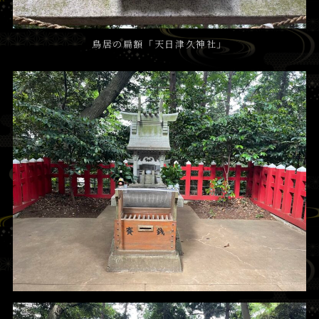
鳥居の扁額「天日津久神社」