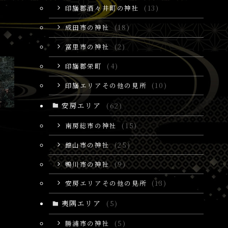
印旛郡酒々井町の神社
(13)
成田市の神社
(18)
富里市の神社
(2)
印旛郡栄町
(4)
印旛エリアその他の見所
(10)
安房エリア
(62)
南房総市の神社
(15)
館山市の神社
(25)
鴨川市の神社
(9)
安房エリアその他の見所
(13)
夷隅エリア
(5)
勝浦市の神社
(5)