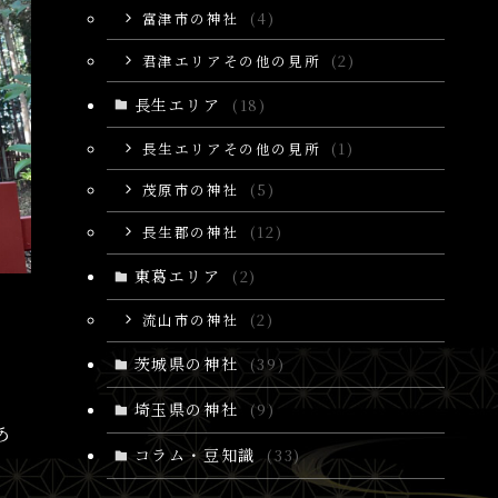
富津市の神社
(4)
君津エリアその他の見所
(2)
長生エリア
(18)
長生エリアその他の見所
(1)
茂原市の神社
(5)
長生郡の神社
(12)
東葛エリア
(2)
流山市の神社
(2)
茨城県の神社
(39)
埼玉県の神社
(9)
あ
コラム・豆知識
(33)