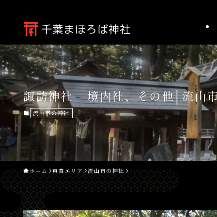
諏訪神社 – 境内社、その他│流山
流山市の神社
ホーム
東葛エリア
流山市の神社