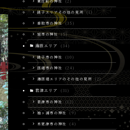
東庄町の神社
(2)
銚子エリアその他の見所
(1)
香取市の神社
(35)
旭市の神社
(5)
海匝エリア
(34)
銚子市の神社
(10)
匝瑳市の神社
(24)
海匝瑳エリアのその他の見所
(2)
君津エリア
(31)
君津市の神社
(12)
袖ヶ浦市の神社
(9)
木更津市の神社
(4)