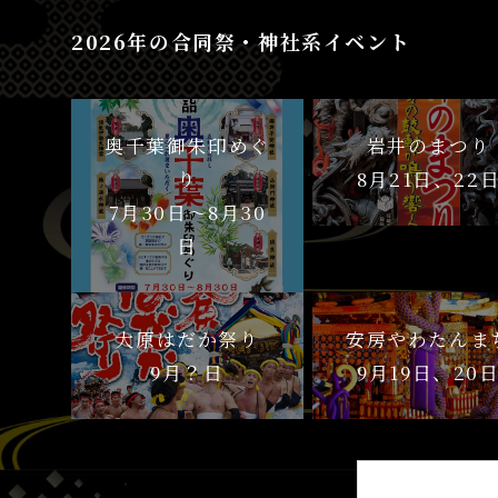
2026年の合同祭・神社系イベント
奥千葉御朱印めぐ
岩井のまつり
り
8月21日、22
7月30日〜8月30
日
大原はだか祭り
安房やわたんま
9月？日
9月19日、20