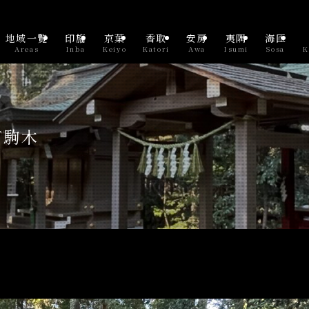
地域一覧
印旛
京葉
香取
安房
夷隅
海匝
Areas
Inba
Keiyo
Katori
Awa
Isumi
Sosa
K
市駒木