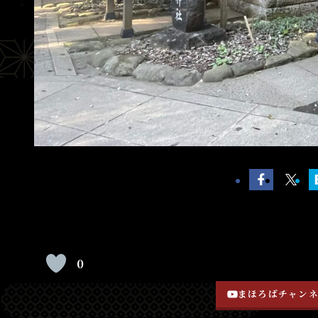
0
まほろばチャン