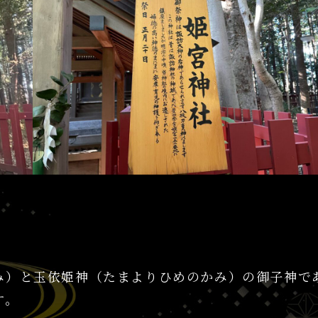
み）と玉依姫神（たまよりひめのかみ）の御子神で
す。