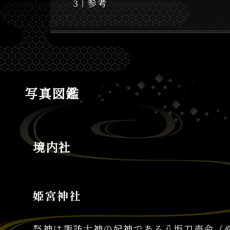
参考
写真図鑑
境内社
姫宮神社
祭神は諏訪大神の妃神である八坂刀売命（