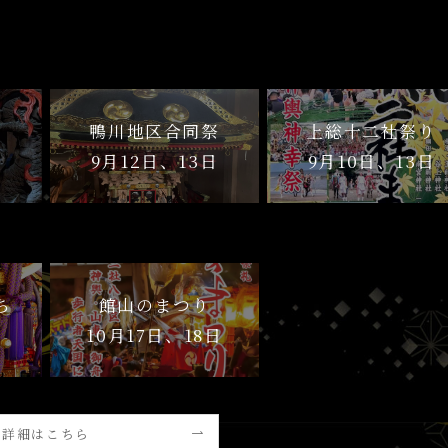
鴨川地区合同祭
上総十二社祭り
日
9月12日、13日
9月10日、13日
ち
館山のまつり
日
10月17日、18日
詳細はこちら