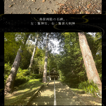
鳥居両脇の石碑。
左：鷲神社、右：鷲宮大明神