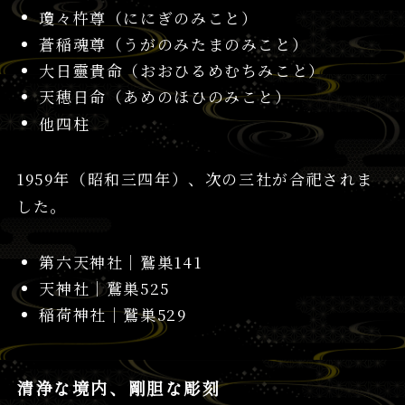
瓊々杵尊（ににぎのみこと）
蒼稲魂尊（うがのみたまのみこと）
大日靈貴命（おおひるめむちみこと）
天穂日命（あめのほひのみこと）
他四柱
1959年（昭和三四年）、次の三社が合祀されま
した。
第六天神社│鷲巣141
天神社│鷲巣525
稲荷神社│鷲巣529
清浄な境内、剛胆な彫刻