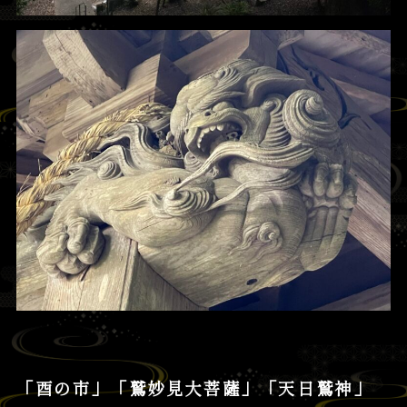
「酉の市」「鷲妙見大菩薩」「天日鷲神」