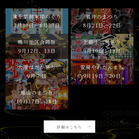
奥千葉御朱印めぐり
岩井のまつり
7月30日〜8月30日
8月21日、22日
鴨川地区合同祭
上総十二社祭り
9月12日、13日
9月10日、13日
大原はだか祭り
安房やわたんまち
9月？日
9月19日、20日
館山のまつり
10月17日、18日
詳細はこちら