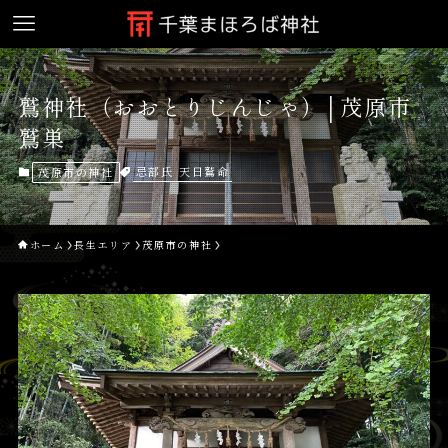
鷲神社（おおとりじんじゃ）│茂原市
鷲巣
忌部氏
天日鷲命
茂原市の神社
ホーム
長生エリア
茂原市の神社