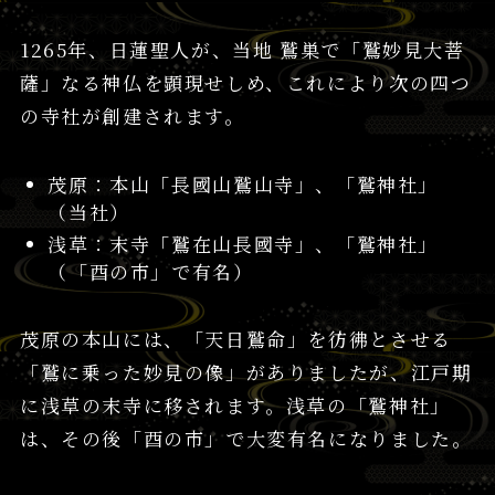
1265年、日蓮聖人が、当地 鷲巣で「鷲妙見大菩
薩」なる神仏を顕現せしめ、これにより次の四つ
の寺社が創建されます。
茂原：本山「長國山鷲山寺」、「鷲神社」
（当社）
浅草：末寺「鷲在山長國寺」、「鷲神社」
（「酉の市」で有名）
茂原の本山には、「天日鷲命」を彷彿とさせる
「鷲に乗った妙見の像」がありましたが、江戸期
に浅草の末寺に移されます。浅草の「鷲神社」
は、その後「酉の市」で大変有名になりました。