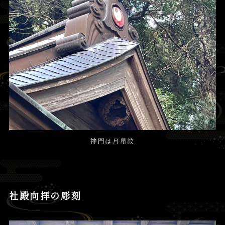
神門は月星紋
社殿向拝の彫刻