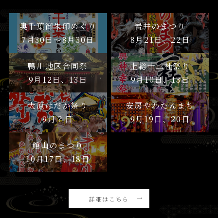
奥千葉御朱印めぐり
岩井のまつり
7月30日〜8月30日
8月21日、22日
鴨川地区合同祭
上総十二社祭り
9月12日、13日
9月10日、13日
大原はだか祭り
安房やわたんまち
9月？日
9月19日、20日
館山のまつり
10月17日、18日
詳細はこちら