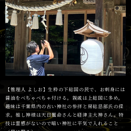
【管理人 よしお】生粋の下総国の民で、お刺身には
醤油をべちゃべちゃ付ける。親戚は上総国に多め。
趣味は千葉県内の古い神社の参拝と房総忌部氏の探
求。推し神様は天日鷲命さんと経津主大神さん。特
技は霊感がないので暗い神社に平気で入れること