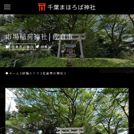
市場稲荷神社│佐倉市
根郷村
佐倉市の神社
ホーム
印旛エリア
佐倉市の神社