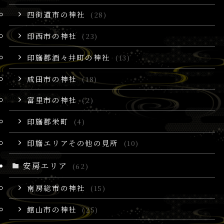
四街道市の神社
(28)
印西市の神社
(23)
印旛郡酒々井町の神社
(13)
成田市の神社
(18)
富里市の神社
(2)
印旛郡栄町
(4)
印旛エリアその他の見所
(10)
安房エリア
(62)
南房総市の神社
(15)
館山市の神社
(25)