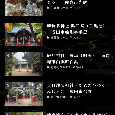
じゃ）│佐倉市先崎
佐倉市の神社
7487
麻賀多神社 奥津宮（手黒社）
│成田市船形字手黒
成田市の神社
5685
厳島神社（野島弁財天）│南房
総市白浜町白浜
南房総市の神社
5684
天日津久神社（あめのひつくじ
んじゃ）│成田市台方
成田市の神社
5420
伏姫籠穴（ふせひめろうけつ）