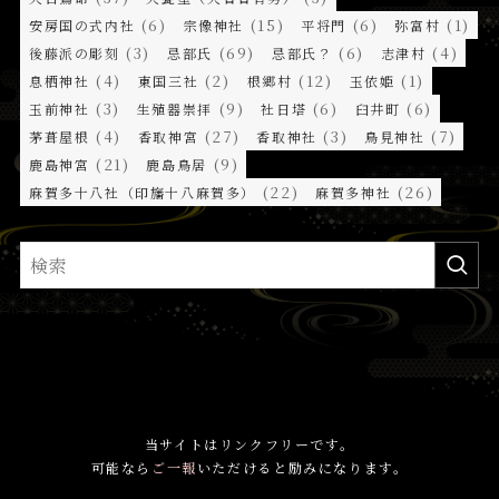
(6)
(15)
(6)
(1)
安房国の式内社
宗像神社
平将門
弥富村
(3)
(69)
(6)
(4)
後藤派の彫刻
忌部氏
忌部氏？
志津村
(4)
(2)
(12)
(1)
息栖神社
東国三社
根郷村
玉依姫
(3)
(9)
(6)
(6)
玉前神社
生殖器崇拝
社日塔
臼井町
(4)
(27)
(3)
(7)
茅葺屋根
香取神宮
香取神社
鳥見神社
(21)
(9)
鹿島神宮
鹿島鳥居
(22)
(26)
麻賀多十八社（印旛十八麻賀多）
麻賀多神社
当サイトはリンクフリーです。
可能なら
ご一報
いただけると励みになります。