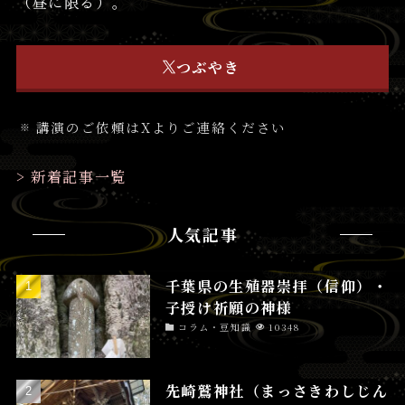
（昼に限る）。
つぶやき
講演のご依頼はXよりご連絡ください
> 新着記事一覧
人気記事
千葉県の生殖器崇拝（信仰）・
子授け祈願の神様
コラム・豆知識
10348
先崎鷲神社（まっさきわしじん