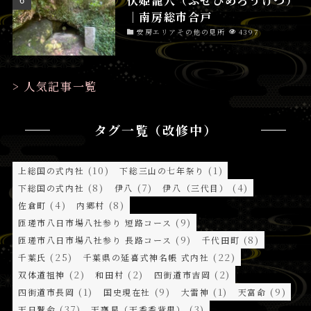
│南房総市合戸
安房エリアその他の見所
4397
> 人気記事一覧
タグ一覧（改修中）
(10)
(1)
上総国の式内社
下総三山の七年祭り
(8)
(7)
(4)
下総国の式内社
伊八
伊八（三代目）
(4)
(8)
佐倉町
内郷村
(9)
匝瑳市八日市場八社参り 短路コース
(9)
(8)
匝瑳市八日市場八社参り 長路コース
千代田町
(25)
(22)
千葉氏
千葉県の延喜式神名帳 式内社
(2)
(2)
(2)
双体道祖神
和田村
四街道市吉岡
(1)
(9)
(1)
(9)
四街道市長岡
国史現在社
大雷神
天富命
(37)
(3)
天日鷲命
天甕星（天香香背男）