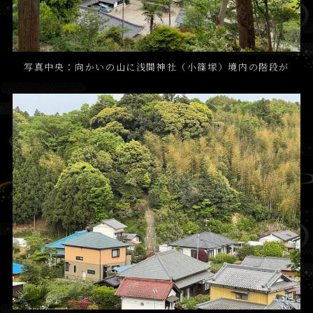
写真中央：向かいの山に
浅間神社（小篠塚）
境内の階段が