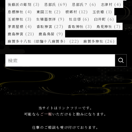
(3)
(69)
(6)
(4)
後藤派の彫刻
忌部氏
忌部氏？
志津村
(4)
(2)
(12)
(1)
息栖神社
東国三社
根郷村
玉依姫
(3)
(9)
(6)
(6)
玉前神社
生殖器崇拝
社日塔
臼井町
(4)
(27)
(3)
(7)
茅葺屋根
香取神宮
香取神社
鳥見神社
(21)
(9)
鹿島神宮
鹿島鳥居
(22)
(26)
麻賀多十八社（印旛十八麻賀多）
麻賀多神社
当サイトはリンクフリーです。
可能なら
ご一報
いただけると励みになります。
仕事のご相談も受け付けております。