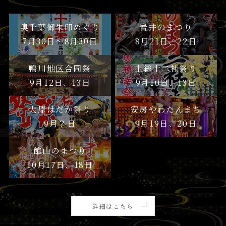
奥千葉御朱印めぐり
岩井のまつり
7月30日〜8月30日
8月21日、22日
鴨川地区合同祭
上総十二社祭り
9月12日、13日
9月10日、13日
大原はだか祭り
安房やわたんまち
9月？日
9月19日、20日
館山のまつり
10月17日、18日
詳細はこちら