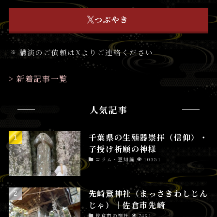
つぶやき
講演のご依頼はXよりご連絡ください
> 新着記事一覧
人気記事
千葉県の生殖器崇拝（信仰）・
子授け祈願の神様
コラム・豆知識
10351
先崎鷲神社（まっさきわしじん
じゃ）│佐倉市先崎
佐倉市の神社
7491