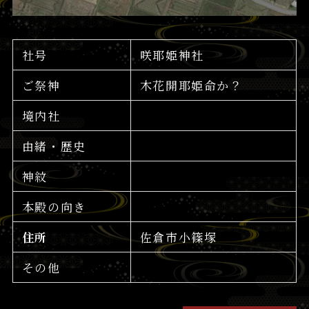
社号
咲耶姫神社
ご祭神
木花開耶姫命か？
境内社
由緒・歴史
神紋
本殿の向き
住所
佐倉市小篠塚
その他