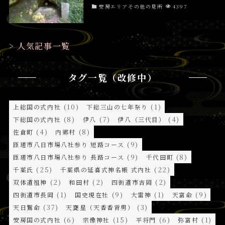
安房エリアその他の見所
4397
> 人気記事一覧
タグ一覧（改修中）
(10)
(1)
上総国の式内社
下総三山の七年祭り
(8)
(7)
(4)
下総国の式内社
伊八
伊八（三代目）
(4)
(8)
佐倉町
内郷村
(9)
匝瑳市八日市場八社参り 短路コース
(9)
(8)
匝瑳市八日市場八社参り 長路コース
千代田町
(25)
(22)
千葉氏
千葉県の延喜式神名帳 式内社
(2)
(2)
(2)
双体道祖神
和田村
四街道市吉岡
(1)
(9)
(1)
(9)
四街道市長岡
国史現在社
大雷神
天富命
(37)
(3)
天日鷲命
天甕星（天香香背男）
(6)
(15)
(6)
(1)
安房国の式内社
宗像神社
平将門
弥富村