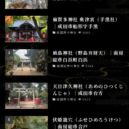
麻賀多神社 奥津宮（手黒社）
│成田市船形字手黒
成田市の神社
5685
厳島神社（野島弁財天）│南房
総市白浜町白浜
南房総市の神社
5684
天日津久神社（あめのひつくじ
んじゃ）│成田市台方
成田市の神社
5425
伏姫籠穴（ふせひめろうけつ）
│南房総市合戸