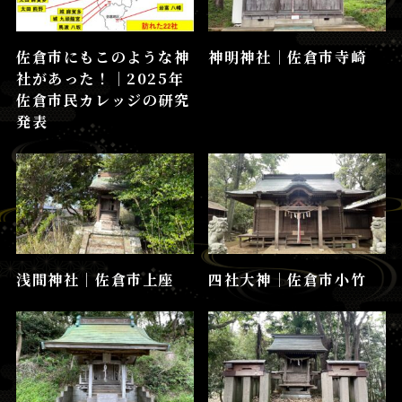
佐倉市にもこのような神
神明神社│佐倉市寺崎
社があった！│2025年
佐倉市民カレッジの研究
発表
浅間神社│佐倉市上座
四社大神│佐倉市小竹