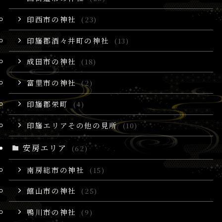
印西市の神社
(23)
印旛郡酒々井町の神社
(13)
成田市の神社
(18)
富里市の神社
(2)
印旛郡栄町
(4)
印旛エリアその他の見所
(10)
安房エリア
(62)
南房総市の神社
(15)
館山市の神社
(25)
鴨川市の神社
(9)