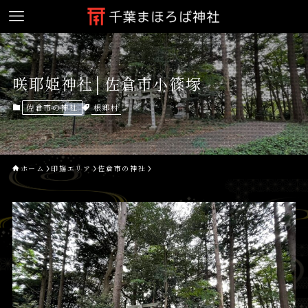
咲耶姫神社│佐倉市小篠塚
根郷村
佐倉市の神社
ホーム
印旛エリア
佐倉市の神社