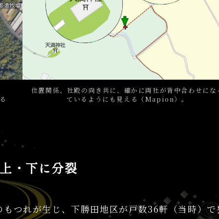
位置関係、社殿の向き共に、確かに両社が背中合わせにな
る
ているようにも見える（Mapion）。
上・下に分裂
のもつれが生じ、下勝田地区が戸数36軒（当時）で