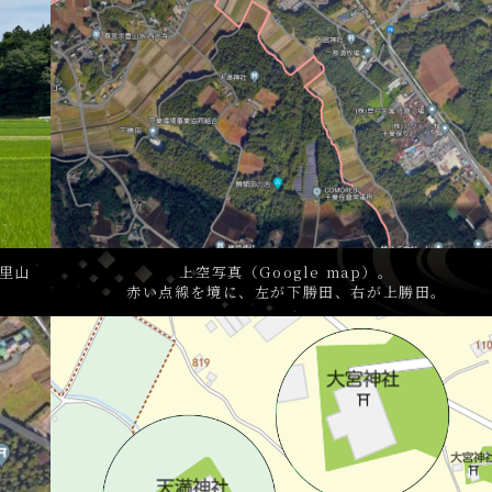
里山
上空写真（Google map）。
赤い点線を境に、左が下勝田、右が上勝田。