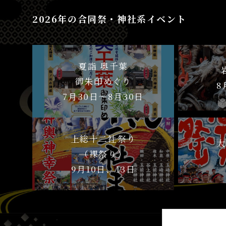
2026年の合同祭・神社系イベント
夏詣 奥千葉
御朱印めぐり
8
7月30日〜8月30日
上総十二社祭り
大
（裸祭り）
9月10日、13日