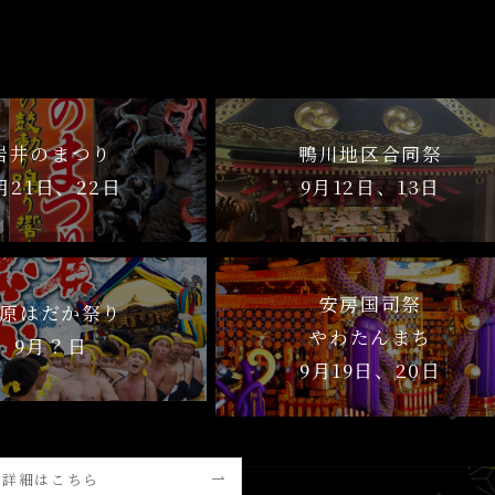
岩井のまつり
鴨川地区合同祭
月21日、22日
9月12日、13日
安房国司祭
原はだか祭り
やわたんまち
9月？日
9月19日、20日
詳細はこちら