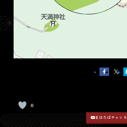
0
まほろばチャン