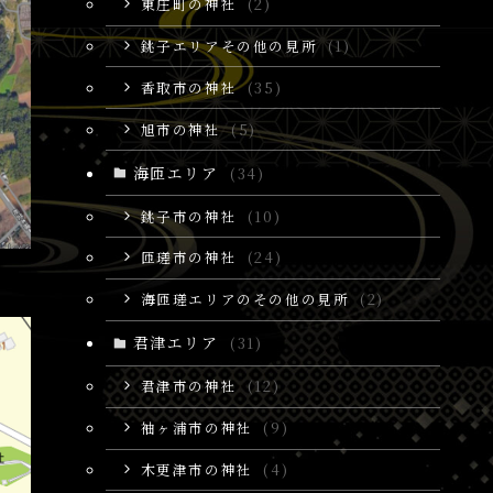
東庄町の神社
(2)
銚子エリアその他の見所
(1)
香取市の神社
(35)
旭市の神社
(5)
海匝エリア
(34)
銚子市の神社
(10)
匝瑳市の神社
(24)
海匝瑳エリアのその他の見所
(2)
君津エリア
(31)
君津市の神社
(12)
袖ヶ浦市の神社
(9)
木更津市の神社
(4)