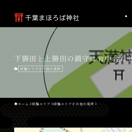
下勝田と上勝田の鎮守は背中合わ
印旛エリアその他の見所
ホーム
印旛エリア
印旛エリアその他の見所