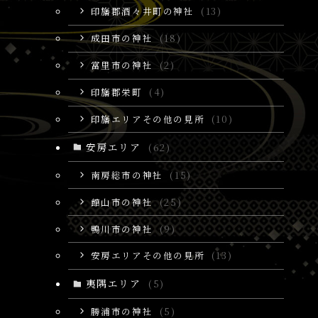
印旛郡酒々井町の神社
(13)
成田市の神社
(18)
富里市の神社
(2)
印旛郡栄町
(4)
印旛エリアその他の見所
(10)
安房エリア
(62)
南房総市の神社
(15)
館山市の神社
(25)
鴨川市の神社
(9)
安房エリアその他の見所
(13)
夷隅エリア
(5)
勝浦市の神社
(5)