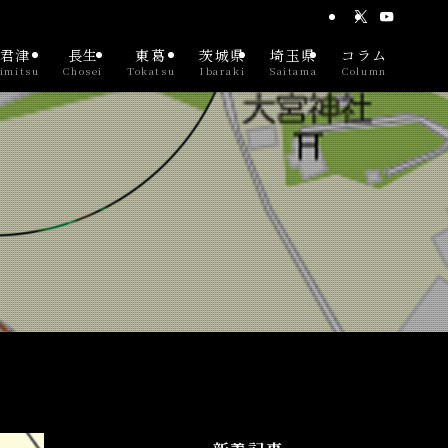
君津
長生
東葛
茨城県
埼玉県
コラム
imitsu
Chosei
Tokatsu
Ibaraki
Saitama
Column