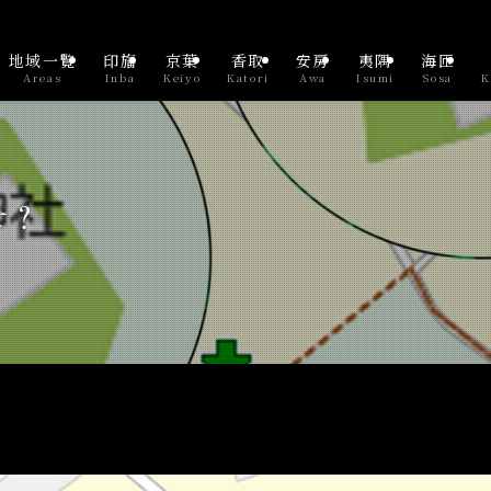
地域一覧
印旛
京葉
香取
安房
夷隅
海匝
Areas
Inba
Keiyo
Katori
Awa
Isumi
Sosa
K
せ？