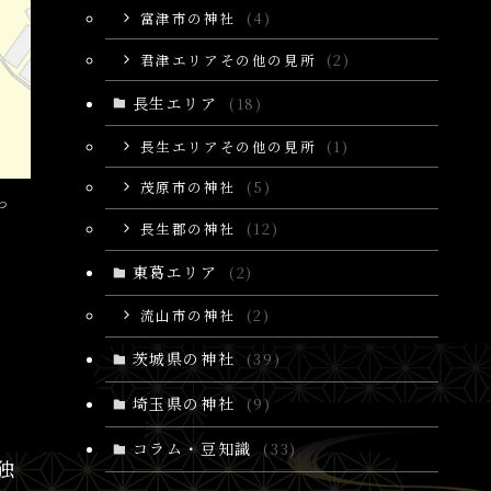
富津市の神社
(4)
君津エリアその他の見所
(2)
長生エリア
(18)
長生エリアその他の見所
(1)
茂原市の神社
(5)
っ
長生郡の神社
(12)
東葛エリア
(2)
流山市の神社
(2)
茨城県の神社
(39)
埼玉県の神社
(9)
コラム・豆知識
(33)
独