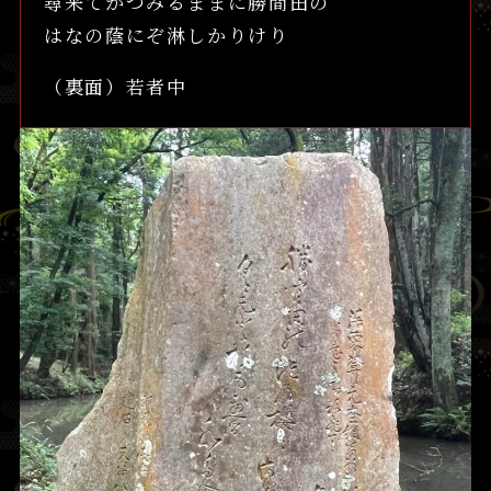
尋来てかつみるままに勝間田の
はなの蔭にぞ淋しかりけり
（裏面）若者中