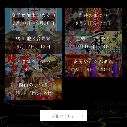
奥千葉御朱印めぐり
岩井のまつり
7月30日〜8月30日
8月21日、22日
鴨川地区合同祭
上総十二社祭り
9月12日、13日
9月10日、13日
大原はだか祭り
安房やわたんまち
9月？日
9月19日、20日
館山のまつり
10月17日、18日
詳細はこちら