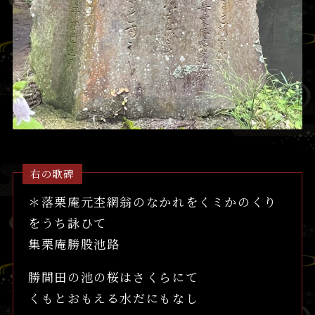
右の歌碑
＊落栗庵元杢網翁のなかれをくミかのくり
をうち詠ひて
集栗庵勝股池路
勝間田の池の桜はさくらにて
くもとおもえる水だにもなし