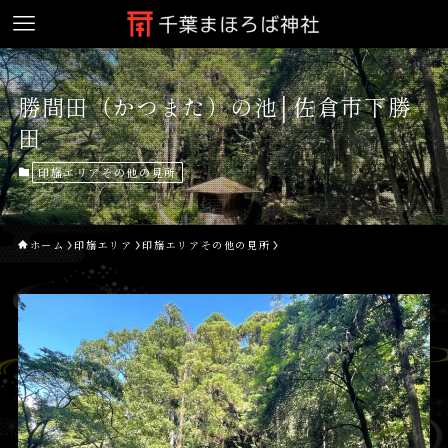
勝間田（かつまた）の池│佐倉市下勝
田
印旛エリアその他の見所
ホーム
印旛エリア
印旛エリアその他の見所