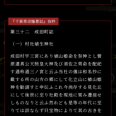
『千葉県印旛郡誌』抜粋
第三十二 成田町誌
（一）村社埴生神社
成田村宇三宮にあり埴山姫命を祭神とし菅
原道真公天照皇大神及び須佐之男命を配祀
す通称通三ノ宮と云ふ当社の儀は和名抄に
載する所の山方の郷にして化立山に植山姫
神を勧請すと申伝ふこれ今尚存する見化丘
にして後世に至り社殿を現地に営み遷座せ
しものなりと云ふ然れども是等の年代に至
りては詳ならず只宝物によりて其の古きを