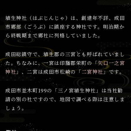
埴生神社（はぶじんじゃ）は、創建年不詳、成田
市郷部（ごうぶ）に鎮座する神社です。明治期か
ら終戦期まで郷社に列格していました。
成田総鎮守で、埴生郡の三宮とも呼ばれていまし
た。ちなみに、一宮は印旛郡栄町の「
矢口一之宮
神社
」、二宮は成田市松崎の「
二宮神社
」です。
成田市並木町199の「三ノ宮埴生神社」は当社勧
請の別の社ですので、地図で調べる際は注意しま
しょう。