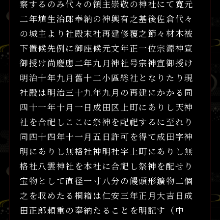
察するのみ代々の領主崇敬の神社にて寛元
二年埴生治郎奉納の神輿有之基後佐倉代々
の城主より社殿末社再建修覆之節々材木被
下置候先例に御座候元文年正一位宗源神宣
御授け尚慶應二年九月神社号宗神宣御授け
明治十年九月舊十二小區総社となりたり現
社殿は明治三十九年九月の再建にかかる同
四十一年十月一日成田区上町にありし天神
社を合祀しここに祭神を配祀するに至れり
同四十四年十一月五日許可を得て成田字神
明にありし無格社神明社字上町にありし無
格社八雲神社を本社に合祀し祭神を配せり
宝物として直径一寸八分の饅頭形鑛物二個
之を収めたる桐箱は仁安三年正月大吉日成
田正郎頼重の奉納たることを明記す（中