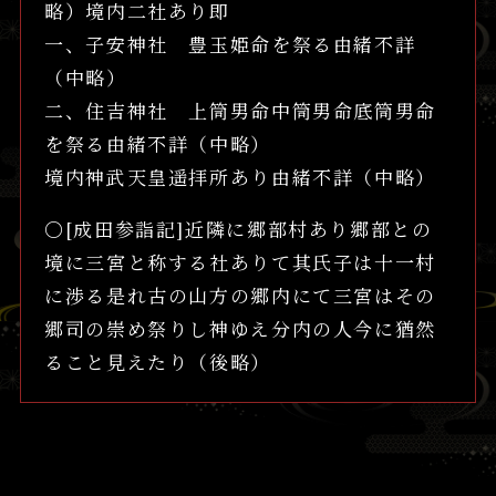
略）境内二社あり即
一、子安神社 豊玉姫命を祭る由緒不詳
（中略）
二、住吉神社 上筒男命中筒男命底筒男命
を祭る由緒不詳（中略）
境内神武天皇遥拝所あり由緒不詳（中略）
〇[成田参詣記]近隣に郷部村あり郷部との
境に三宮と称する社ありて其氏子は十一村
に渉る是れ古の山方の郷内にて三宮はその
郷司の崇め祭りし神ゆえ分内の人今に猶然
ること見えたり（後略）