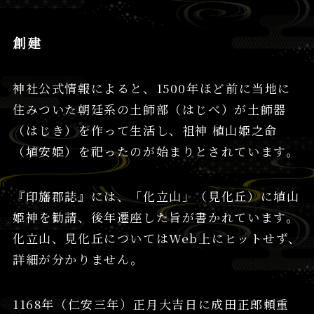
創建
神社公式情報によると、1500年ほど前に当地に
住みついた朝廷系の土師部（はじべ）が土師器
（はじき）を作って生活し、祖神 植山姫之命
（埴安姫）を祀ったのが始まりとされています。
『印旛郡誌』には、「化立山」（見化丘）に埴山
姫神を勧請、後年遷座した旨が書かれています。
化立山、見化丘についてはWeb上にヒットせず、
詳細が分かりません。
1168年（仁安三年）正月大吉日に成田正郎頼重