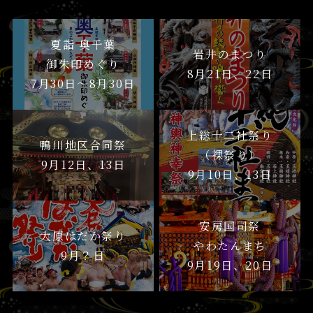
夏詣 奥千葉
岩井のまつり
御朱印めぐり
8月21日、22日
7月30日〜8月30日
上総十二社祭り
鴨川地区合同祭
（裸祭り）
9月12日、13日
9月10日、13日
安房国司祭
大原はだか祭り
やわたんまち
9月？日
9月19日、20日