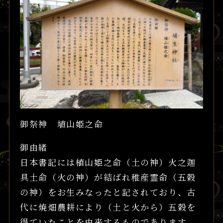
御祭神 埴山姫之命
御由緒
日本書記には植山姫之命（土の神）火之迦
具土命（火の神）が結ばれ稚産霊命（五穀
の神）をお生みなったと記されており、古
代に焼畑農耕により（土と火から）五穀を
得ていたことを由来するものであります。