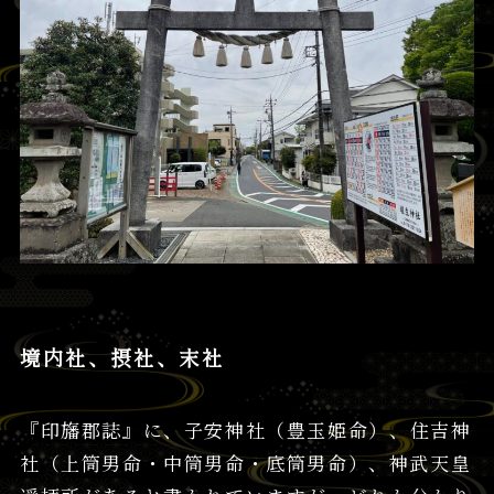
境内社、摂社、末社
『印旛郡誌』に、子安神社（豊玉姫命）、住吉神
社（上筒男命・中筒男命・底筒男命）、神武天皇