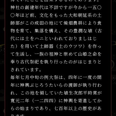
神社の創建年代は不詳ですが今から一五〇
〇年ほど前、文化をもった大和朝延系の土
師部がこの成田の地にて焼畑農耕により食
物を育て、集落を構え、その豊潤な埴（古
代には土をハニといわれておりましはじ
た）を用いて土師器（土のウツワ）を作っ
て生活し、一族の祖神と崇めて山姫之命を
奉り古代祭祀を執り行ったのがはじまりと
されています。
毎年七月中旬の例大祭は、四年に一度の間
年に神輿ぶじろうたいらの渡御が執り行わ
れ、この地を領していた埴生次郎平時常が
寛元二年（一二四四）に神輿を寄進してか
らの始まりであり、七百年以上の歴史があ
ります。