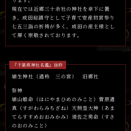
現在では近郷三十余社の神社を傘下に置
き、成田総鎮守として子育て安産初宮参り
七五三詣の祈祷が多く、成田の産主様とし
て厚く崇敬されております。
『千葉県神社名鑑』抜粋
埴生神社（通称 三の宮） 旧郷社
祭神
埴山姫命（はにやまひめのみこと）菅原道
真（すがわらみちざね）天照皇大神（あま
てらすすめおおみかみ）須佐之男命（すさ
のおのみこと）