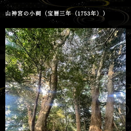
山神宮の小祠（宝暦三年（1753年））