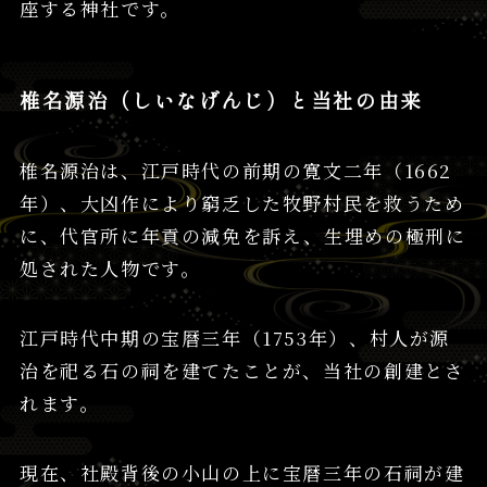
座する神社です。
椎名源治（しいなげんじ）と当社の由来
椎名源治は、江戸時代の前期の寛文二年（1662
年）、大凶作により窮乏した牧野村民を救うため
に、代官所に年貢の減免を訴え、生埋めの極刑に
処された人物です。
江戸時代中期の宝暦三年（1753年）、村人が源
治を祀る石の祠を建てたことが、当社の創建とさ
れます。
現在、社殿背後の小山の上に宝暦三年の石祠が建