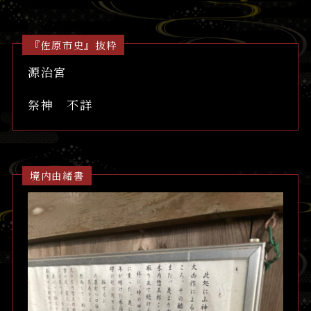
『佐原市史』抜粋
源治宮
祭神 不詳
境内由緒書