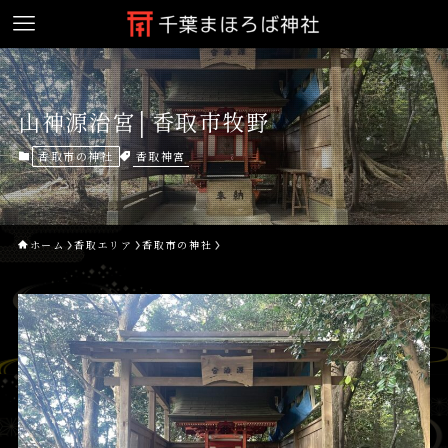
山神源治宮│香取市牧野
香取神宮
香取市の神社
ホーム
香取エリア
香取市の神社