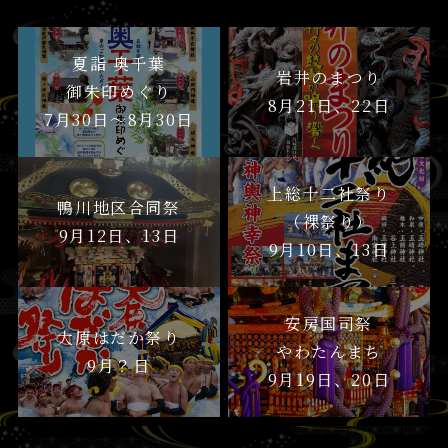
夏詣 奥千葉
岩井のまつり
御朱印めぐり
8月21日、22日
7月30日〜8月30日
上総十二社祭り
鴨川地区合同祭
（裸祭り）
9月12日、13日
9月10日、13日
安房国司祭
大原はだか祭り
やわたんまち
9月？日
9月19日、20日