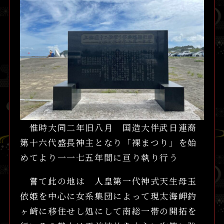
惟時大同二年旧八月 国造大伴武日連裔
第十六代盛長神主となり「裸まつり」を始
めてより一一七五年間に亘り執り行う
嘗て此の地は 人皇第一代神式天生母玉
依姫を中心に女系集団によって現太海岬釣
ヶ﨑に移住せし処にして南総一帯の開拓を