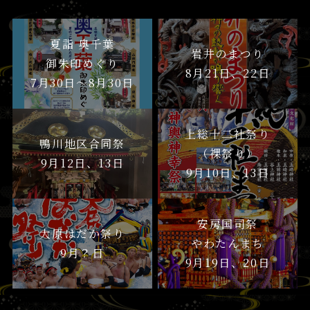
夏詣 奥千葉
岩井のまつり
御朱印めぐり
8月21日、22日
7月30日〜8月30日
上総十二社祭り
鴨川地区合同祭
（裸祭り）
9月12日、13日
9月10日、13日
安房国司祭
大原はだか祭り
やわたんまち
9月？日
9月19日、20日