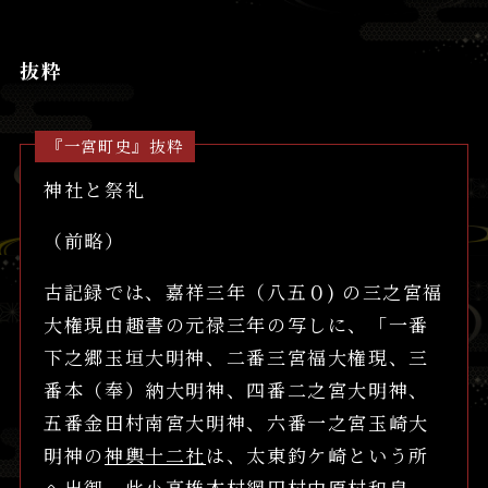
抜粋
『一宮町史』抜粋
神社と祭礼
（前略）
古記録では、嘉祥三年（八五０) の三之宮福
大権現由趣書の元禄三年の写しに、「一番
下之郷玉垣大明神、二番三宮福大権現、三
番本（奉）納大明神、四番二之宮大明神、
五番金田村南宮大明神、六番一之宮玉崎大
明神の
神輿十二社
は、太東釣ケ崎という所
へ出御、此小高椎木村網田村中原村和泉