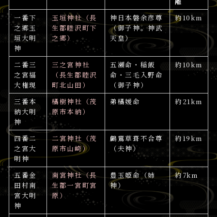
離
一番下
玉垣神社（長
神日本磐余彦尊
約10km
之郷玉
生郡睦沢町下
（御子神。神武
垣大明
之郷）
天皇）
神
二番三
三之宮神社
五瀬命・稲飯
約10km
之宮福
（長生郡睦沢
命・三毛入野命
大権現
町北山田）
（御子神）
三番本
橘樹神社（茂
弟橘媛命
約21km
納大明
原市本納）
神
四番二
二宮神社（茂
鸕鶿草葺不合尊
約19km
之宮大
原市山崎）
（夫神）
明神
五番金
南宮神社（長
豊玉姫命（姉
約7km
田村南
生郡一宮町宮
神）
宮大明
原）
神