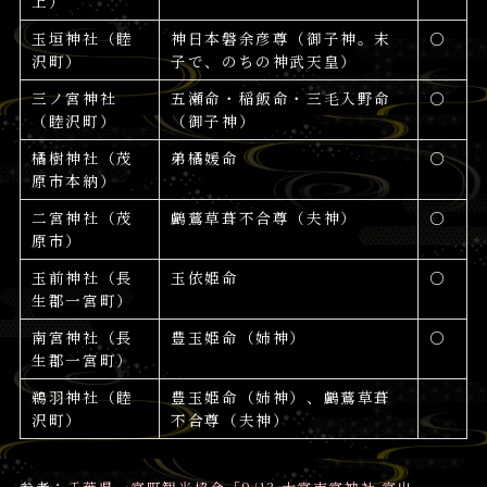
上）
玉垣神社（睦
神日本磐余彦尊（御子神。末
○
沢町）
子で、のちの神武天皇）
三ノ宮神社
五瀬命・稲飯命・三毛入野命
○
（睦沢町）
（御子神）
橘樹神社（茂
弟橘媛命
○
原市本納）
二宮神社（茂
鸕鶿草葺不合尊（夫神）
○
原市）
玉前神社（長
玉依姫命
○
生郡一宮町）
南宮神社（長
豊玉姫命（姉神）
○
生郡一宮町）
鵜羽神社（睦
豊玉姫命（姉神）、鸕鶿草葺
沢町）
不合尊（夫神）