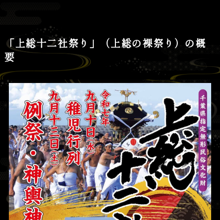
「上総十二社祭り」（上総の裸祭り）の概
要