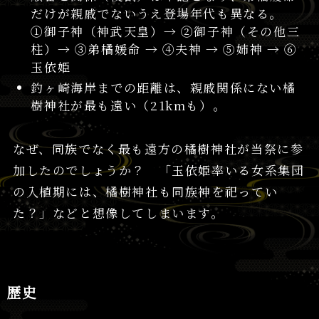
だけが親戚でないうえ登場年代も異なる。
①御子神（神武天皇）→ ②御子神（その他三
柱）→ ③弟橘媛命 → ④夫神 → ⑤姉神 → ⑥
玉依姫
釣ヶ崎海岸までの距離は、親戚関係にない橘
樹神社が最も遠い（21kmも）。
なぜ、同族でなく最も遠方の橘樹神社が当祭に参
加したのでしょうか？ 「玉依姫率いる女系集団
の入植期には、橘樹神社も同族神を祀ってい
た？」などと想像してしまいます。
歴史