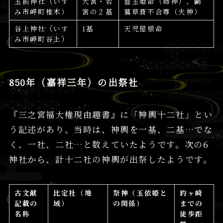
玉前神社（いす
大宮・若
豊玉姫命（姉神）、鸕
み市岬町椎木）
宮の２基
鶿草葺不合尊（夫神）
谷上神社（いす
1基
天児屋根命
み市岬町谷上）
850年（嘉祥三年）の出祭社
『三之宮福大権現由趣書』に「神輿十二社」とい
う記述があり、当時は、神輿を一基、二基…でな
く、一社、二社…と数えていたようです。次の6
神社から、計十二社の神輿が出祭したようです。
古文献
比定社（地
祭神（玉依姫と
釣ヶ崎
記載の
域）
の関係）
までの
名称
徒歩距