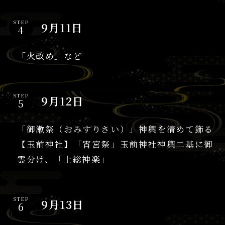
STEP
9月11日
「火改め」など
STEP
9月12日
「御漱祭（おみすりさい）」神輿を清めて飾る
【玉前神社】「宵宮祭」玉前神社神輿二基に御
霊分け、「上総神楽」
STEP
9月13日