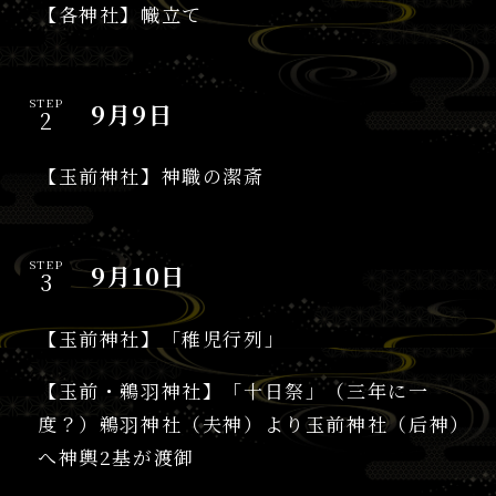
【各神社】幟立て
STEP
9月9日
【玉前神社】神職の潔斎
STEP
9月10日
【玉前神社】「稚児行列」
【玉前・鵜羽神社】「十日祭」（三年に一
度？）鵜羽神社（夫神）より玉前神社（后神）
へ神輿2基が渡御