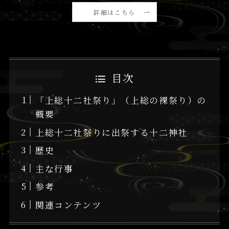
詳細はこちら
目次
「上総十二社祭り」（上総の裸祭り）の
概要
上総十二社祭りに出祭する十二神社
歴史
主な行事
参考
関連コンテンツ