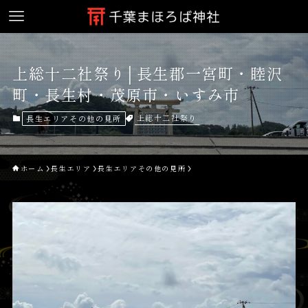
上総十二社祭り│長生郡一宮町・睦沢
町・長生村・茂原市・いすみ市
上総十二社祭り
長生エリアその他の見所
ホーム
長生エリア
長生エリアその他の見所