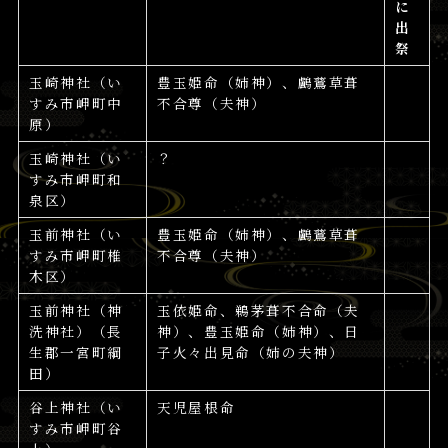
に
出
祭
玉崎神社（い
豊玉姫命（姉神）、鸕鶿草葺
すみ市岬町中
不合尊（夫神）
原）
玉崎神社（い
？
すみ市岬町和
泉区）
玉前神社（い
豊玉姫命（姉神）、鸕鶿草葺
すみ市岬町椎
不合尊（夫神）
木区）
玉前神社（神
玉依姫命、鵜茅葺不合命（夫
洗神社）（長
神）、豊玉姫命（姉神）、日
生郡一宮町綱
子火々出見命（姉の夫神）
田）
谷上神社（い
天児屋根命
すみ市岬町谷