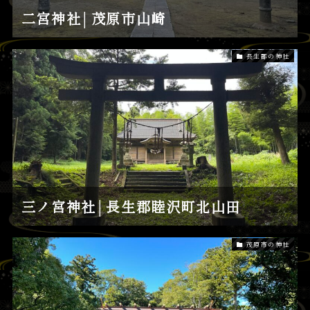
二宮神社│茂原市山崎
長生郡の神社
三ノ宮神社│長生郡睦沢町北山田
茂原市の神社