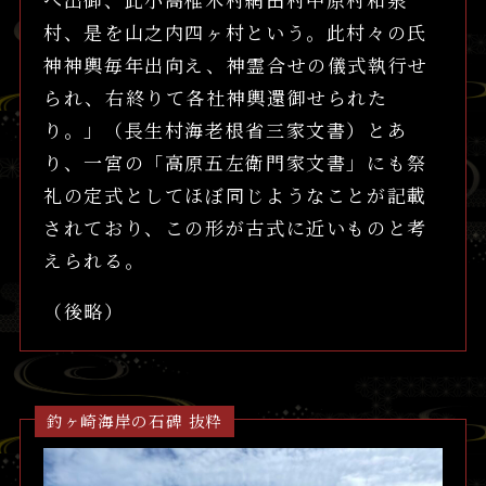
村、是を山之内四ヶ村という。此村々の氏
神神輿毎年出向え、神霊合せの儀式執行せ
られ、右終りて各社神輿還御せられた
り。」（長生村海老根省三家文書）とあ
り、一宮の「高原五左衛門家文書」にも祭
礼の定式としてほぼ同じようなことが記載
されており、この形が古式に近いものと考
えられる。
（後略）
釣ヶ崎海岸の石碑 抜粋