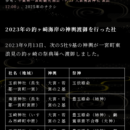
参考：
千葉県一宮町観光協会「9/13 大宮南宮神社 宮出
12:00」
、2025年のチラシ
2023年の釣ヶ崎海岸の神輿渡御を行った社
2023年9月13日、次の5社9基の神輿が一宮町東
浪見の釣ヶ崎の祭典場へ渡御しました。
社名（地域）
神輿
祭神
玉前神社（長生
大宮・若
玉依姫命
郡一宮町一宮）
宮の２基
南宮神社（長生
大宮・若
豊玉姫命（姉神）
郡一宮町宮原）
宮の２基
玉崎神社（いす
大宮・若
豊玉姫命（姉神）、鸕
み市岬町中原）
宮の２基
鶿草葺不合尊（夫神）