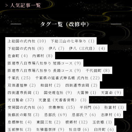
> 人気記事一覧
タグ一覧（改修中）
(10)
(1)
上総国の式内社
下総三山の七年祭り
(8)
(7)
(4)
下総国の式内社
伊八
伊八（三代目）
(4)
(8)
佐倉町
内郷村
(9)
匝瑳市八日市場八社参り 短路コース
(9)
(8)
匝瑳市八日市場八社参り 長路コース
千代田町
(25)
(22)
千葉氏
千葉県の延喜式神名帳 式内社
(2)
(2)
(2)
双体道祖神
和田村
四街道市吉岡
(1)
(9)
(1)
(9)
四街道市長岡
国史現在社
大雷神
天富命
(37)
(3)
天日鷲命
天甕星（天香香背男）
(6)
(15)
(6)
(1)
安房国の式内社
宗像神社
平将門
弥富村
(3)
(69)
(6)
(4)
後藤派の彫刻
忌部氏
忌部氏？
志津村
(4)
(2)
(12)
(1)
息栖神社
東国三社
根郷村
玉依姫
(3)
(9)
(6)
(6)
玉前神社
生殖器崇拝
社日塔
臼井町