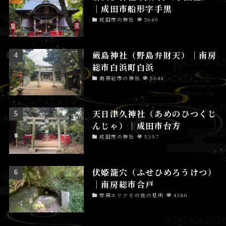
│成田市船形字手黒
成田市の神社
5649
厳島神社（野島弁財天）│南房
総市白浜町白浜
南房総市の神社
5644
天日津久神社（あめのひつくじ
んじゃ）│成田市台方
成田市の神社
5397
伏姫籠穴（ふせひめろうけつ）
│南房総市合戸
安房エリアその他の見所
4380