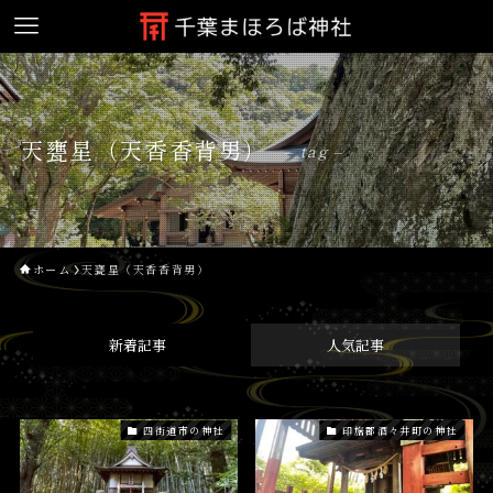
天甕星（天香香背男）
– tag –
ホーム
天甕星（天香香背男）
新着記事
人気記事
四街道市の神社
印旛郡酒々井町の神社