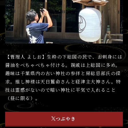
【管理人 よしお】生粋の下総国の民で、お刺身には
醤油をべちゃべちゃ付ける。親戚は上総国に多め。
趣味は千葉県内の古い神社の参拝と房総忌部氏の探
求。推し神様は天日鷲命さんと経津主大神さん。特
技は霊感がないので暗い神社に平気で入れること
（昼に限る）。
つぶやき