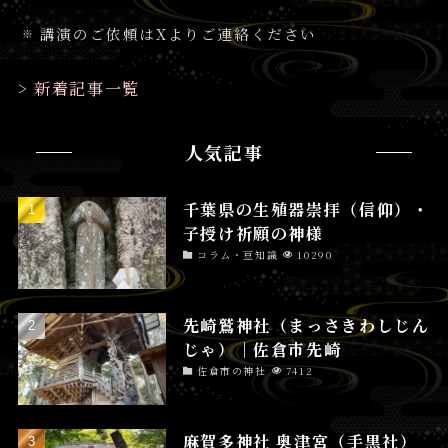
講演のご依頼はXよりご連絡ください
> 新着記事一覧
人気記事
千葉県の生殖器崇拝（信仰）・
子授け祈願の神様
コラム・豆知識
10290
先崎鷲神社（まっさきわしじん
じゃ）│佐倉市先崎
佐倉市の神社
7412
麻賀多神社 奥津宮（手黒社）