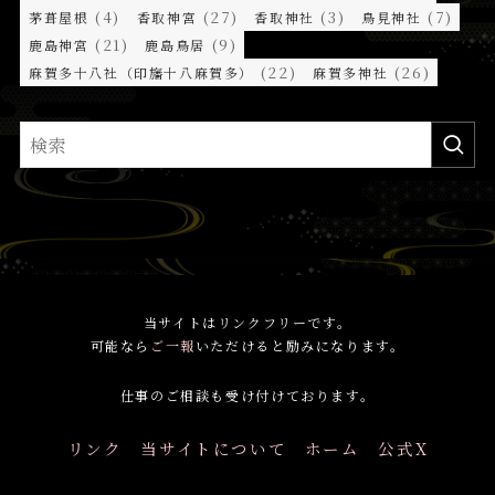
(4)
(27)
(3)
(7)
茅葺屋根
香取神宮
香取神社
鳥見神社
(21)
(9)
鹿島神宮
鹿島鳥居
(22)
(26)
麻賀多十八社（印旛十八麻賀多）
麻賀多神社
当サイトはリンクフリーです。
可能なら
ご一報
いただけると励みになります。
仕事のご相談も受け付けております。
リンク
当サイトについて
ホーム
公式X