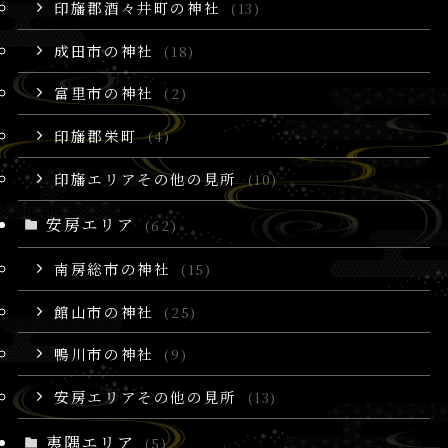
印旛郡酒々井町の神社
(13)
成田市の神社
(18)
富里市の神社
(2)
印旛郡栄町
(4)
印旛エリアその他の見所
(10)
安房エリア
(62)
南房総市の神社
(15)
館山市の神社
(25)
鴨川市の神社
(9)
安房エリアその他の見所
(13)
夷隅エリア
(5)