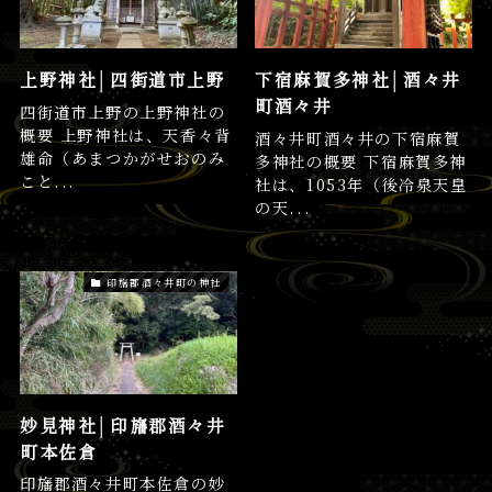
上野神社│四街道市上野
下宿麻賀多神社│酒々井
町酒々井
四街道市上野の上野神社の
概要 上野神社は、天香々背
酒々井町酒々井の下宿麻賀
雄命（あまつかがせおのみ
多神社の概要 下宿麻賀多神
こと...
社は、1053年（後冷泉天皇
の天...
印旛郡酒々井町の神社
妙見神社│印旛郡酒々井
町本佐倉
印旛郡酒々井町本佐倉の妙