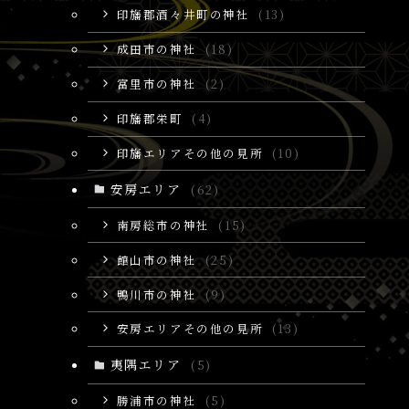
印旛郡酒々井町の神社
(13)
成田市の神社
(18)
富里市の神社
(2)
印旛郡栄町
(4)
印旛エリアその他の見所
(10)
安房エリア
(62)
南房総市の神社
(15)
館山市の神社
(25)
鴨川市の神社
(9)
安房エリアその他の見所
(13)
夷隅エリア
(5)
勝浦市の神社
(5)