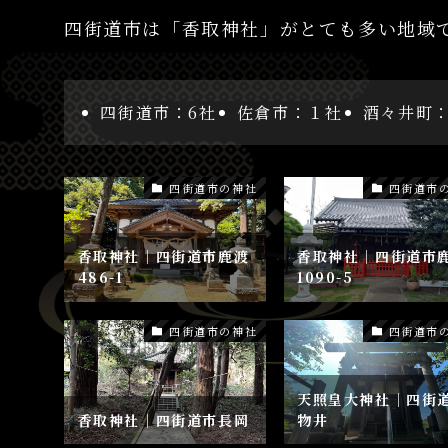
四街道市は「香取神社」がとても多い地域
四街道市：6社
佐倉市：１社
酒々井町：
四街道市の神社
四街道市
香取神社│四街道市鹿渡
香取神社│四街道市
486-1
1090-5
四街道市の神社
四街道市
天照皇大神社│四街
香取神社│四街道市長岡
物井