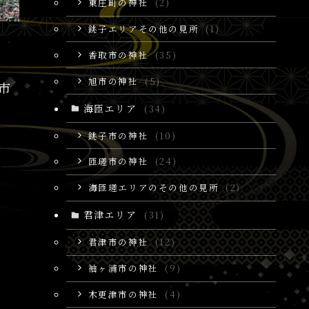
東庄町の神社
(2)
銚子エリアその他の見所
(1)
香取市の神社
(35)
旭市の神社
(5)
市
海匝エリア
(34)
銚子市の神社
(10)
匝瑳市の神社
(24)
海匝瑳エリアのその他の見所
(2)
君津エリア
(31)
君津市の神社
(12)
袖ヶ浦市の神社
(9)
木更津市の神社
(4)