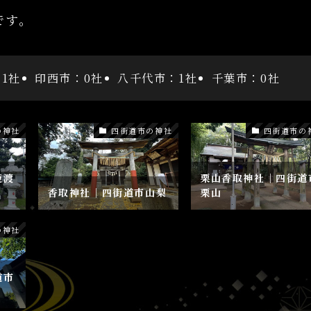
です。
1社
印西市：0社
八千代市：1社
千葉市：0社
の神社
四街道市の神社
四街道市の
鹿渡
栗山香取神社│四街道
香取神社│四街道市山梨
栗山
の神社
道市