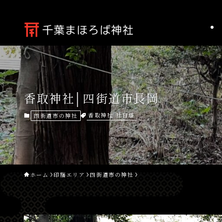
香取神社│四街道市長岡
香取神社
社日塔
四街道市の神社
ホーム
印旛エリア
四街道市の神社