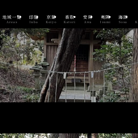
地域一覧
印旛
京葉
香取
安房
夷隅
海匝
Areas
Inba
Keiyo
Katori
Awa
Isumi
Sosa
K