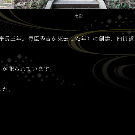
社殿
（慶長三年。豊臣秀吉が死去した年）に創建、四街道
）が祀られています。
した。