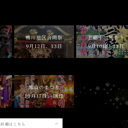
鴨川地区合同祭
上総十二社祭り
日
9月12日、13日
9月10日、13日
ち
館山のまつり
日
10月17日、18日
詳細はこちら