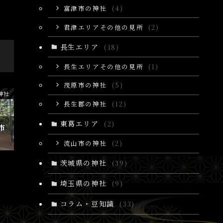
富津市の神社
(4)
君津エリアその他の見所
(2)
長生エリア
(18)
長生エリアその他の見所
(1)
茂原市の神社
(5)
神社
長生郡の神社
(12)
東葛エリア
(2)
市
流山市の神社
(2)
茨城県の神社
(39)
埼玉県の神社
(9)
コラム・豆知識
(33)