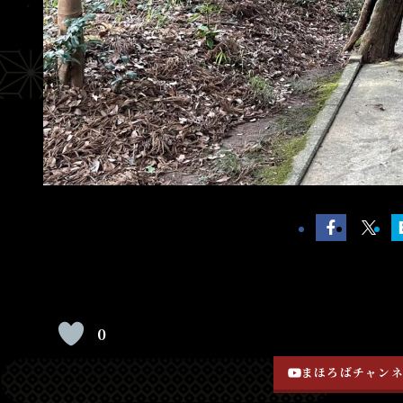
0
まほろばチャン