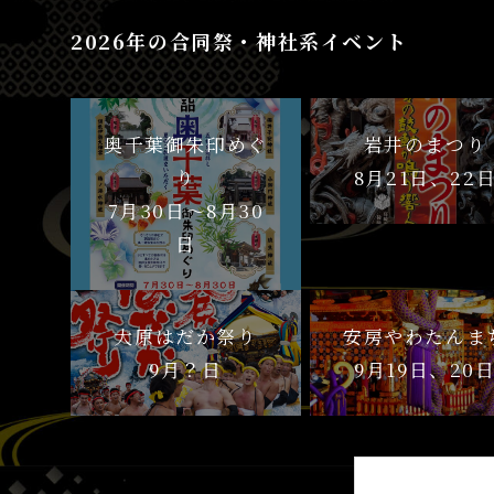
2026年の合同祭・神社系イベント
奥千葉御朱印めぐ
岩井のまつり
り
8月21日、22
7月30日〜8月30
日
大原はだか祭り
安房やわたんま
9月？日
9月19日、20