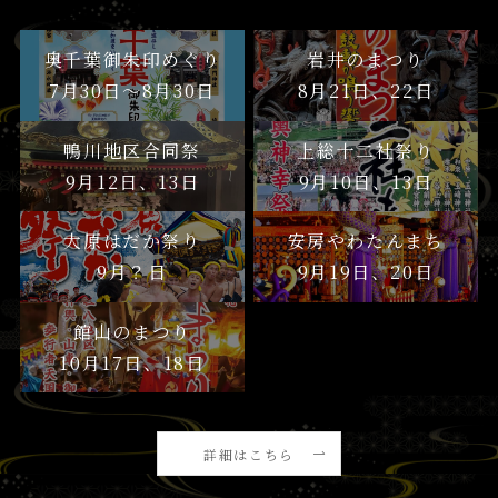
奥千葉御朱印めぐり
岩井のまつり
7月30日〜8月30日
8月21日、22日
鴨川地区合同祭
上総十二社祭り
9月12日、13日
9月10日、13日
大原はだか祭り
安房やわたんまち
9月？日
9月19日、20日
館山のまつり
10月17日、18日
詳細はこちら