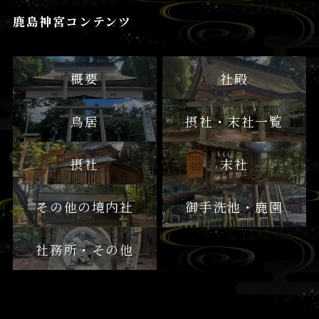
鹿島神宮コンテンツ
概要
社殿
鳥居
摂社・末社一覧
摂社
末社
その他の境内社
御手洗池・鹿園
社務所・その他