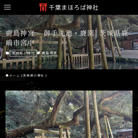
鹿島神宮 – 御手洗池・鹿園│茨城県鹿
嶋市宮中
鹿島神宮
茨城県の神社
ホーム
茨城県の神社