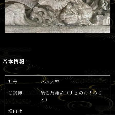
基本情報
社号
八坂大神
ご祭神
須佐乃雄命（すさのおのみこ
と）
境内社