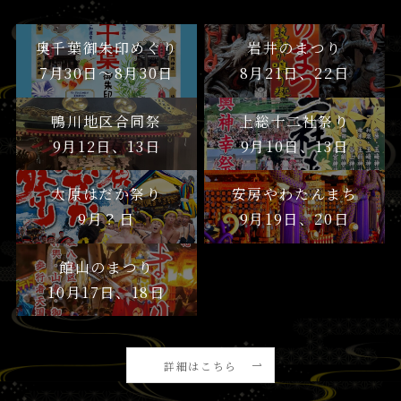
奥千葉御朱印めぐり
岩井のまつり
7月30日〜8月30日
8月21日、22日
鴨川地区合同祭
上総十二社祭り
9月12日、13日
9月10日、13日
大原はだか祭り
安房やわたんまち
9月？日
9月19日、20日
館山のまつり
10月17日、18日
詳細はこちら