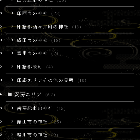
印西市の神社
(23)
印旛郡酒々井町の神社
(13)
成田市の神社
(18)
富里市の神社
(2)
印旛郡栄町
(4)
印旛エリアその他の見所
(10)
安房エリア
(62)
南房総市の神社
(15)
館山市の神社
(25)
鴨川市の神社
(9)