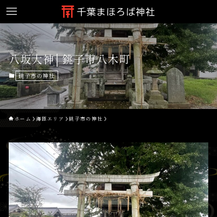
八坂大神│銚子市八木町
銚子市の神社
ホーム
海匝エリア
銚子市の神社