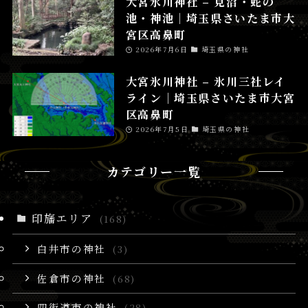
大宮氷川神社 – 見沼・蛇の
池・神池│埼玉県さいたま市大
宮区高鼻町
2026年7月6日
埼玉県の神社
大宮氷川神社 – 氷川三社レイ
ライン│埼玉県さいたま市大宮
区高鼻町
2026年7月5日
埼玉県の神社
カテゴリー一覧
印旛エリア
(168)
白井市の神社
(3)
佐倉市の神社
(68)
四街道市の神社
(28)