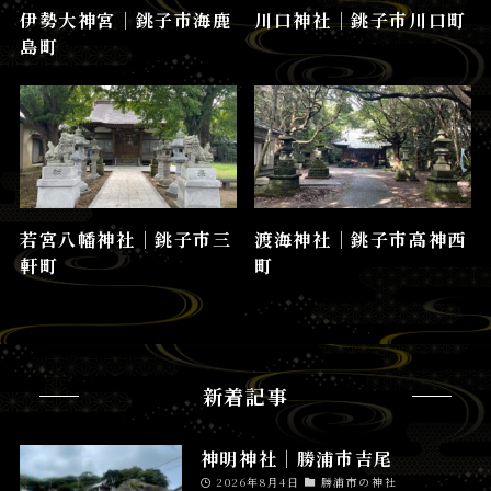
伊勢大神宮│銚子市海鹿
川口神社│銚子市川口町
島町
若宮八幡神社│銚子市三
渡海神社│銚子市高神西
軒町
町
新着記事
神明神社│勝浦市吉尾
2026年8月4日
勝浦市の神社