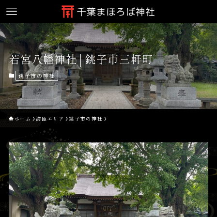
若宮八幡神社│銚子市三軒町
銚子市の神社
ホーム
海匝エリア
銚子市の神社