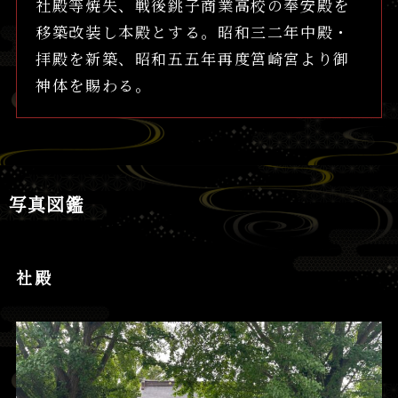
社殿等焼失、戦後銚子商業高校の奉安殿を
移築改装し本殿とする。昭和三二年中殿・
拝殿を新築、昭和五五年再度筥崎宮より御
神体を賜わる。
写真図鑑
社殿