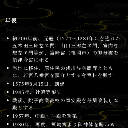
年表
約700年前、元寇（1274～1281年）を逃れた
五木田三郎左ヱ門、山口三郎左ヱ門、宮内与
惣左ヱ門等が、筥崎宮（福岡市）の御分霊を
摂津今宮に祀る
当地に移住、原住民の浅川与兵衛等ととも
に、若宮八幡宮を鎮守とする今宮村を興す
1575年8月15日、創建
1945年、社殿等焼失
戦後、銚子商業高校の奉安殿を移築改装し本
殿とする
1957年、中殿・拝殿を新築
1980年、再度、筥崎宮より御神体を賜わる