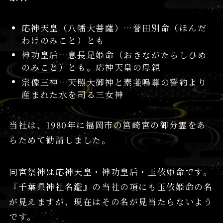
応神天皇（八幡大菩薩）…誉田別命（ほんだ
わけのみこと）とも
神功皇后…息長足姫命（おきながたらしひめ
のみこと）とも。応神天皇の母親
宗像三神…天照大御神と素戔嗚尊の誓約より
産まれた水を司る三女神
当社は、1980年に福岡市の筥崎宮の御分霊をあ
らためて勧請しました。
同宮祭神は応神天皇・神功皇后・玉依姫命です。
『千葉県神社名鑑』の当社の項にも玉依姫命の名
が見えますが、現在はその名が見当たらないよう
です。