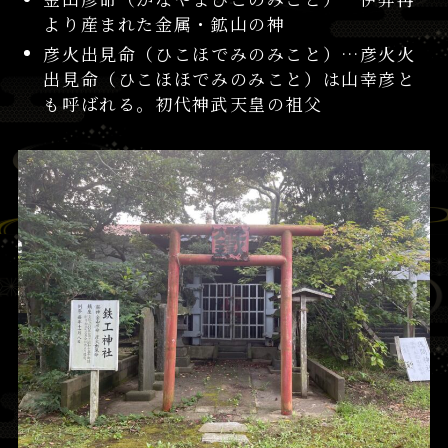
より産まれた金属・鉱山の神
彦火出見命（ひこほでみのみこと）…彦火火
出見命（ひこほほでみのみこと）は山幸彦と
も呼ばれる。初代神武天皇の祖父