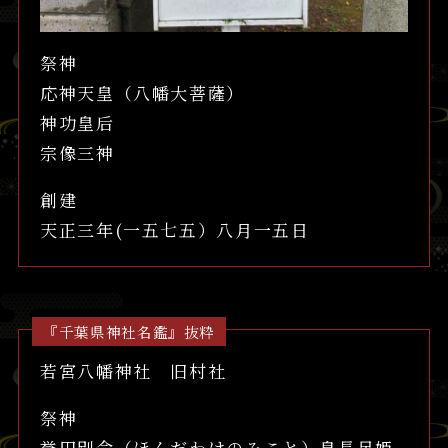
祭神
応神天皇（八幡大菩薩）
神功皇后
宗像三神
創建
天正三年(一五七五）八月一五日
『千葉県神社名鑑』抜粋
若宮八幡神社 旧村社
祭神
誉田別命（ほんだわけのみこと）息長足姫