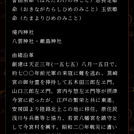
命（おきながたらしひめのみこと）玉依姫
命（たまよりひめのみこと）
境内神社
八雲神社・厳島神社
由緒沿革
創建は天正三年(一五七五）八月一五日で、
約七〇〇年前元軍の来寇に難を逃れ、筥崎
宮の御分霊を捧持して五木田三郎左ヱ門、
山口三郎左ヱ門、宮内与惣左ヱ門等が摂津
今宮に祀ったが、江戸の繁栄と共に東進、
安房国より陸路北上この地に移住、原住民
浅川与兵衛等と協力、若宮八幡宮を鎮守と
して今宮村を興す。昭和二〇年戦災に遭い