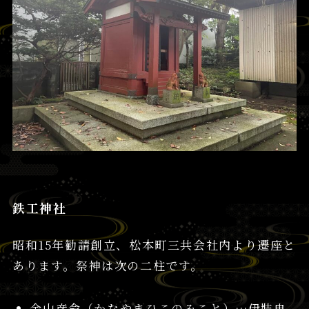
鉄工神社
昭和15年勧請創立、松本町三共会社内より遷座と
あります。祭神は次の二柱です。
金山彦命（かなやまひこのみこと）…伊弉冉