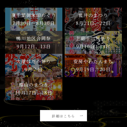
奥千葉御朱印めぐり
岩井のまつり
7月30日〜8月30日
8月21日、22日
鴨川地区合同祭
上総十二社祭り
9月12日、13日
9月10日、13日
大原はだか祭り
安房やわたんまち
9月？日
9月19日、20日
館山のまつり
10月17日、18日
詳細はこちら