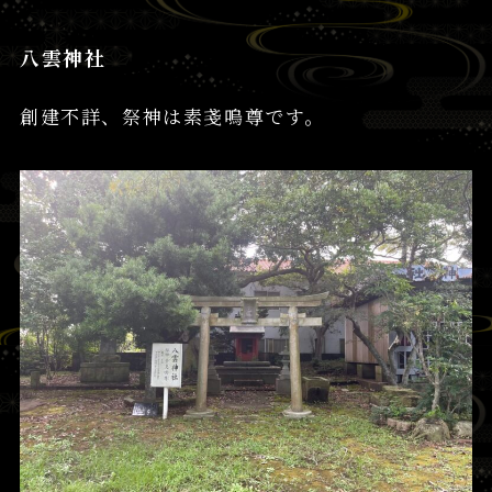
八雲神社
創建不詳、祭神は素戔嗚尊です。