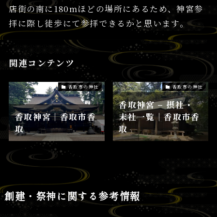
店街の南に180mほどの場所にあるため、神宮参
拝に際し徒歩にて参拝できるかと思います。
関連コンテンツ
香取市の神社
香取市の神社
香取神宮 – 摂社・
香取神宮│香取市香
末社一覧│香取市香
取
取
創建・祭神に関する参考情報