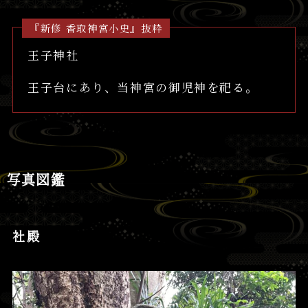
『新修 香取神宮小史』抜粋
王子神社
王子台にあり、当神宮の御児神を祀る。
写真図鑑
社殿