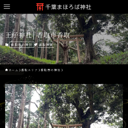
王子神社│香取市香取
香取神宮
香取市の神社
ホーム
香取エリア
香取市の神社