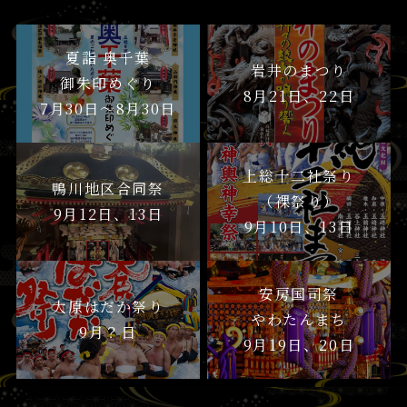
夏詣 奥千葉
岩井のまつり
御朱印めぐり
8月21日、22日
7月30日〜8月30日
上総十二社祭り
鴨川地区合同祭
（裸祭り）
9月12日、13日
9月10日、13日
安房国司祭
大原はだか祭り
やわたんまち
9月？日
9月19日、20日