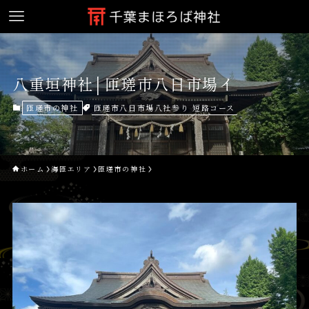
八重垣神社│匝瑳市八日市場イ
匝瑳市八日市場八社参り 短路コース
匝瑳市の神社
ホーム
海匝エリア
匝瑳市の神社