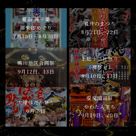
夏詣 奥千葉
岩井のまつり
御朱印めぐり
8月21日、22日
7月30日〜8月30日
上総十二社祭り
鴨川地区合同祭
（裸祭り）
9月12日、13日
9月10日、13日
安房国司祭
大原はだか祭り
やわたんまち
9月？日
9月19日、20日