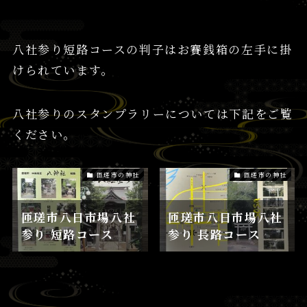
八社参り短路コースの判子はお賽銭箱の左手に掛
けられています。
八社参りのスタンプラリーについては下記をご覧
ください。
匝瑳市の神社
匝瑳市の神社
匝瑳市八日市場八社
匝瑳市八日市場八社
参り 短路コース
参り 長路コース