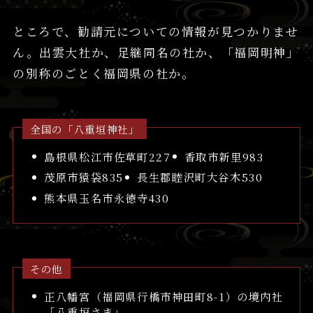
ところで、勧請元についての情報が見つかりませ
ん。出雲大社か、足継同名の社か、「福岡明神」
の別称のごとく福岡県の社か。
全国の「八重垣神社」
島根県松江市佐草町227
香取市新里983
茂原市猿袋835
長生郡睦沢町大谷木530
熊本県玉名市永徳寺430
その他
正八幡宮（福岡県行橋市神田町8-1）の境内社
「八重垣さま」