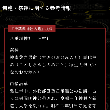
創建・祭神に関する参考情報
『千葉県神社名鑑』抜粋
八重垣神社 旧村社
祭神
神素盞之男命（すさのおのみこと）事代主
命（ことしろぬしのみこと）稲生大神（い
なおおおかみ）
由緒沿革
弘仁年中、外物部匝瑳連足継公の勧請。古
くは福岡明神と称され、享禄三年神興を新
造し大祭を執行す。明治二年別当寺見徳寺