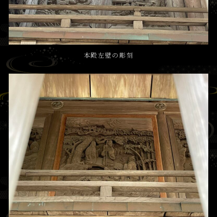
本殿左壁の彫刻