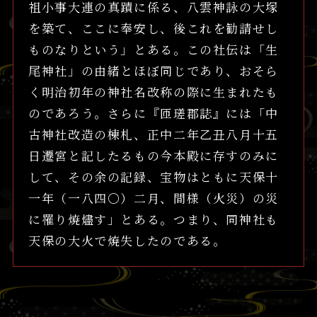
祖小事大連の真蹟に係る、八雲神詠の大塚
を築て、ここに奉安し、後これを勧請せし
ものなりという」とある。この社伝は「生
尾神社」の由緒とほぼ同じであり、おそら
く明治初年の神社名改称の際に生まれたも
のであろう。さらに『匝瑳郡誌』には「中
古神社改造の棟札、正中二年乙丑八月十五
日遷宮と記したるもの今本殿に存すのみに
して、その余の記録、宝物はともに天保十
一年（一八四〇）二月、間様（火災）の災
に罹り焼燼す」とある。つまり、同神社も
天保の大火で焼失したのである。