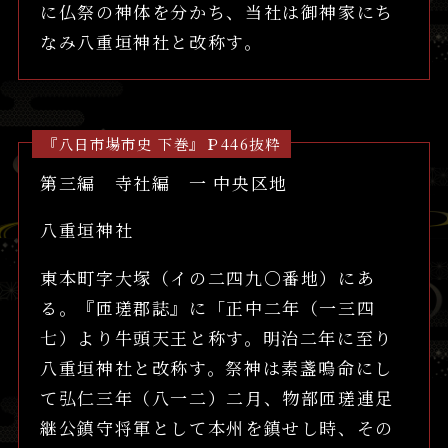
に仏祭の神体を分かち、当社は御神家にち
なみ八重垣神社と改称す。
『八日市場市史 下巻』Ｐ446抜粋
第三編 寺社編 一 中央区地
八重垣神社
東本町字大塚（イの二四九〇番地）にあ
る。『匝瑳郡誌』に「正中二年（一三四
七）より牛頭天王と称す。明治二年に至り
八重垣神社と改称す。祭神は素盞嗚命にし
て弘仁三年（八一二）二月、物部匝瑳連足
継公鎮守将軍として本州を鎮せし時、その