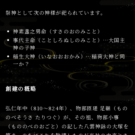
祭神として次の神様が祀られています。
神素盞之男命（すさのおのみこと）
事代主命（ことしろぬしのみこと）…大国主
神の子神
稲生大神（いなおおおかみ）…稲荷大神と同
一か？
創建の概略
弘仁年中（810～824年）、物部匝瑳 足継（もの
のべそうさ たりつぐ）が、その祖、物部小事
（もののべのおごと）の記した八雲神詠の大塚を