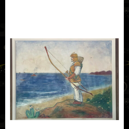
この功により、
由布津主命
は
阿八和気毘古命
（あはわけひこのみこと）
とも称えられ、以
後は毎年の遊猟に際し、人々の暮らしの繁栄
を祈るのが習わしとなった。
由布津主命