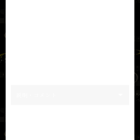
みや）
に即位した
神武天皇
が、初めて天下を
治められた時代のこと。
天布止玉命（あめのふとだまのみこと）
の孫
の
天止美命（あめのとみのみこと）
が、さら
にうまし土（良い土地）を求めて巡行した。
その際、
天日鷲命（あめのひわしのみこと）
の孫である
由布津主命（ゆふつぬしのみこ
と）
に、麻と穀（かじ）の殖産を命じた。
説明・コメント