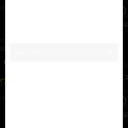
佐（ふさ）
は
阿波
の古い言葉に由来し、国名
を
総（ふさ）
とした。
また
阿波国忌部
が住んだ地は
安房（あわ）
と
した。
説明・コメント
■ 安房神社の創建
天止美命
は国の姿を眺めて言った。
「この国は小さな国であるが、稚（わか）く
美（うるは）しく可怜（あは）れな国であ