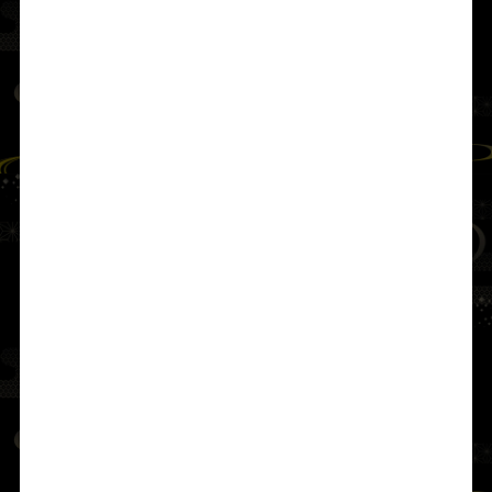
る。ここに祖神（おやがみ）の御霊をお祀り
しよう。」
こうして
安房郡
の宮地を定め、瑞（みず）の
正殿（みあらか）を営んだ。
そののち、
天布止玉命
が天より持ち降した
瑞
の八坂の珠
を御霊代（みたましろ）として
安
房大神
を鎮め祀った。さらに
真澄（ますみ）
の鏡・鐘・剣・矛・楯・弓・矢
など、十余品
の神宝を御座所に備えた。これらはいずれも
大神
が天から持ち降した霊器である。
そして
天止美命
は自らの娘・
飯長姫命（いい
ながひめのみこと）
を御手代（みてしろ）と
して仕えさせ、天上の作法のとおりに崇め祭