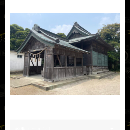
た。
相濱神社
館山市相浜、安房神社の近隣に鎮座。
安房神社の小浜降りの先導は当社がつとめた
説明・コメント