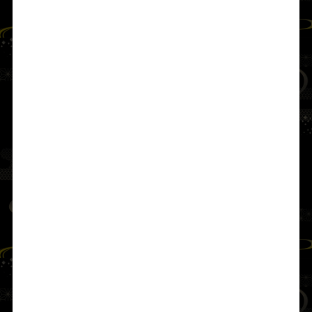
阿波国
の
忌部（いんべ）
の諸氏族を分け率い
て東国（あづまのくに）へ向かった。まず国
中を巡り鎮めたが、その時、山野には荒ぶる
猪や鹿が多く、角は枯れ木のように大きく、
人にも害をなし耕作を妨げた。
そこで
天止美命
は
由布津主命
ら従う神々に狩
人となることを命じ、
天梔弓（あまのはじゆ
み）
と
天羽々矢（あまのはばや）
で朝猟（あ
さがり）・夕猟（ゆうがり）を行い、国中の
獣をことごとく狩り払った。獲物を積み上げ
た場所はやがて自然に山となったので、
鹿倉
山（しかくらやま）
と名づけた。こうして妖
（あやかし）が平定され、塵も立たぬほど静
まった。