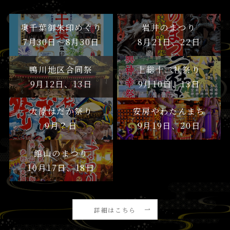
奥千葉御朱印めぐり
岩井のまつり
7月30日〜8月30日
8月21日、22日
鴨川地区合同祭
上総十二社祭り
9月12日、13日
9月10日、13日
大原はだか祭り
安房やわたんまち
9月？日
9月19日、20日
館山のまつり
10月17日、18日
詳細はこちら