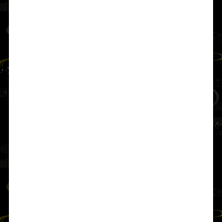
■ 序文
延喜式に記載、正一位勲二等を授かる
本地仏
・
十一面観世音菩薩
本殿祭神
天比理刀咩命（あめのひりとめのみこ
と）
天背男命（あめのせおのみこと）
と
八倉
比売命（やぐらひめのみこと）
の間に生
まれた御子で、
天布止玉命（あめのふと
だまのみこと）
の妃神である