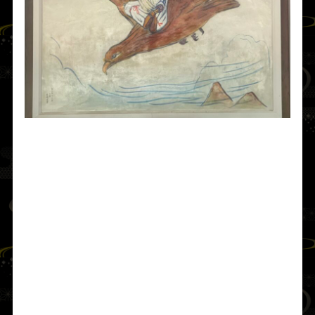
天日鷲命
下立松原神社（白浜町）の壁画殿
由布津主命
は「神霊に違いない」と考え、
大
梔弓（おおはじゆみ）
と
天羽々矢
、
八目鳴鏑
（やつめのなりかぶら）
を添えて高く弦音を
鳴らし、こう誓い述べた。
「もしまことの神なら験（しるし）を現した
まえ。荒ぶる神なら直ちに飛び去れ。」
その時、神が人に着（つ）いて告げた。