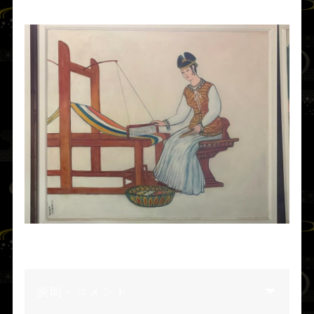
らせた。
飯長姫命
下立松原神社（白浜町）の壁画殿
説明・コメント