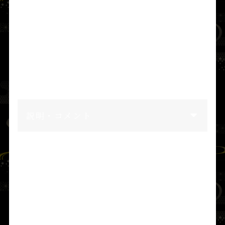
相殿
天字津女命（あめのうずめのみこと）
宮比神（みやびのかみ）
/
大宮乃売神（お
おみやのめのかみ）
とも称す
天止美命（あめのとみのみこと）
天布止玉命
と
久志備（くしび）
の御子
説明・コメント
■ 天富命・由布津主命の房総開拓
畝傍山（うねびやま）
の
橿原宮（かしはらの