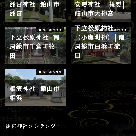
洲宮神社│館山市
安房神社 – 概要│
洲宮
館山市大神宮
下立松原神社
館山市の神社
南房総市の神社
下立松原神社│南
（小鷹明神）│南
房総市千倉町牧
房総市白浜町滝
田
口
館山市の神社
相濱神社│館山市
相浜
洲宮神社コンテンツ