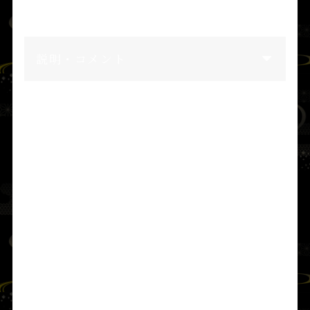
下立松原神社（白浜町）の壁画殿
阿八和気毘古命
の名を賜った
説明・コメント
■ 阿波国の言葉から「総」「安房」を名
付く
さらに
天止美命
は国を巡って豊かな良地を見
いだし、麻と穀を播かせたところ、見事に育
った。最上の穀が生えた土地を
穀木（ゆふ
き）
、最上の麻が生えた土地を
長麻（ながあ
さ）
または
狭布佐（さふさ）
と名づけた。
布