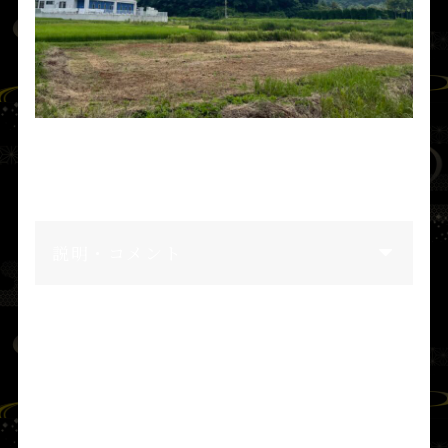
社山（じゃやま。下立松原神社（千倉町）の旧鎮座
地）
往古は近隣まで海波が迫る松林だったという（千葉大
学 森谷 1972）
説明・コメント
この神は、本殿正面の戸は
高貴なる大神
と
天
布止玉命
がお通りになるために、それを畏
れ、ふだんは側面の妻戸からお出入りになっ
た。神戸が妻戸を忌み慎むのは、このためで
ある。