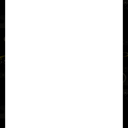
■ 洲宮神社の創建
この時、大刀自（おほとじ。祭祀総裁のこ
と）である
天比理刀咩命（あめのひりとめの
みこと）
が
飯長姫命
に着き、神託して言っ
た。
「白波の寄せる、うまし小浜こそ、我が宮地
にふさわしい。」
そこで
天止美命
は祖神の教えに従い、
天比理
刀咩命
の
真鉄（まがね）の真経津鏡（まふつ
のかがみ）
を御神体とし、
神幡（かみはた）
などの祭具を整えて鎮座させ、
飯長姫命
に並