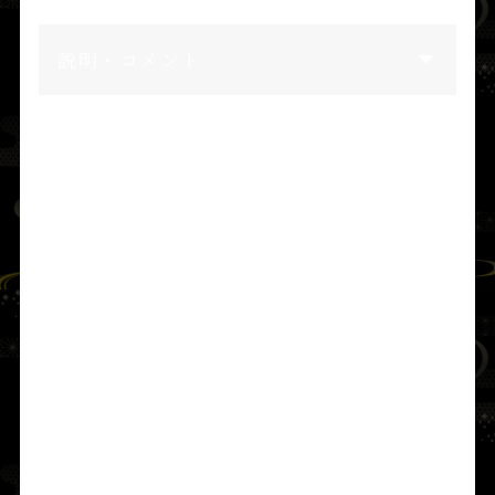
説明・コメント
また、
安房大神
がこの地に現れ、毎年、御船
を備え、海原で神遊（かむあそび）をなさっ
た。その御船が合流する場所を
相浜（あいは
ま）
と名づけた。
その地の神戸（社に属する人々）らは、大小
の海産物を漁り、沖の海藻・浜辺の藻を採っ
てたっぷり滴り落ちるほど焼き上げ新しい塩
（藻塩）を作り、朝夕の神饌として奉仕し