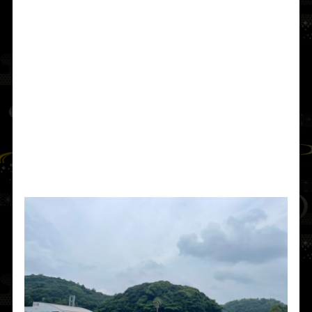
「我は
天日鷲翔矢神（あめのひわしかけるや
のかみ）
である。この国に鎮座したい。天上
の祭式のとおりに我を斎（いつ）け。我が前
にまつれば、この国は安泰となろう。」
そこで
由布津主命
は祖神の威を畏れ、願いに
従って瑞の新宮を造り、荒魂・和魂・奇魂を
鎮座させて拝み奉り、これを
松原神社
と称え
た。その名の由来は、この神山に松が繁り、
蒼々緑々と大空を凌ぐからである。