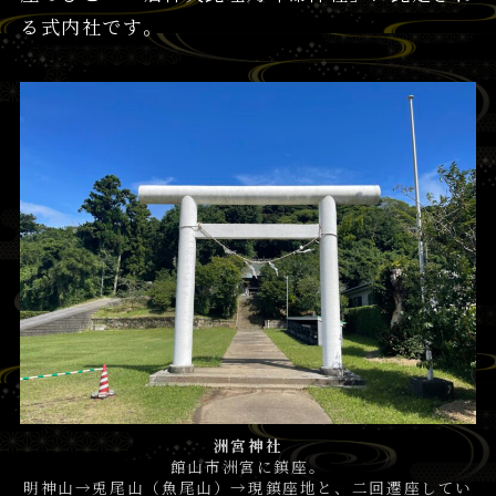
る式内社です。
洲宮神社
館山市洲宮に鎮座。
明神山→兎尾山（魚尾山）→現鎮座地と、二回遷座してい