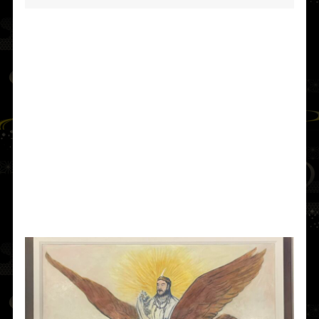
■ 下立松葉神社の創建
その後、
奇異なる鳥
が大空を翔けた。その金
色の羽は日に輝き、まるで火電（いなびか
り）のごとく瞬いた。
その鳴き声は山川にこだまし地も震え、人々
は恐れて迷い逃げた。