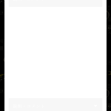
■ 天富命の帰還
そこで
天止美命
は、
由布津主命
と
飯長姫命
を
結婚させ、
飯長姫命
に補佐として務めさせな
がら、社のもろもろの職務を
由布津主命
にう
やうやしく委ねた。
のちに
天止美命
は御在所へ戻り、一切の経過
報告をお受けになった。
説明・コメント