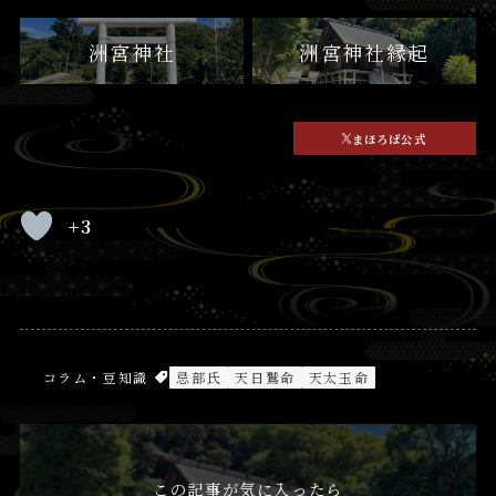
洲宮神社
洲宮神社縁起
まほろば公式
+3
コラム・豆知識
忌部氏
天日鷲命
天太玉命
この記事が気に入ったら