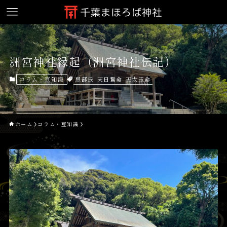
洲宮神社縁起（洲宮神社伝記）
忌部氏
天日鷲命
天太玉命
コラム・豆知識
ホーム
コラム・豆知識