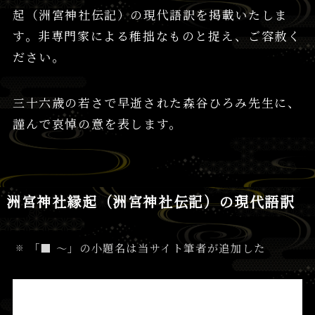
起（洲宮神社伝記）の現代語訳を掲載いたしま
す。非専門家による稚拙なものと捉え、ご容赦く
ださい。
三十六歳の若さで早逝された森谷ひろみ先生に、
謹んで哀悼の意を表します。
洲宮神社縁起（洲宮神社伝記）の現代語訳
「■ ～」の小題名は当サイト筆者が追加した
安房国安房郡神戸郷字洲宮 洲宮大明神