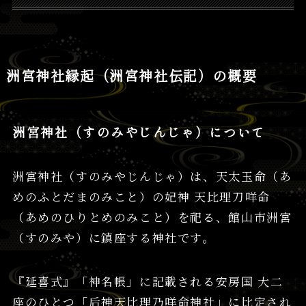
洲宮神社縁起（洲宮神社伝記）の概要
洲宮神社（すのみやじんじゃ）について
洲宮神社（すのみやじんじゃ）は、天太玉命（あ
めのふとだまのみこと）の妃神 天比理刀咩命
（あめのひりとめのみこと）を祀る、館山市洲宮
（すのみや）に鎮座する神社です。
『延喜式』「神名帳」に記載される安房国 大二
座のひとつ「后神天比理乃咩命神社」に比定され