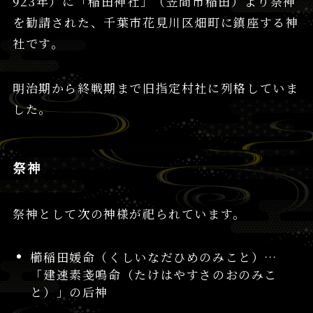
923年）に「稲田神社」（笠間市稲田）より祭神
を勧請された、千葉市花見川区畑町に鎮座する神
社です。
明治期から終戦期まで旧指定村社に列格していま
した。
祭神
祭神として次の神様が祀られています。
櫛稲田媛命（くしいなだひめのみこと）…
「建速素戔嗚命（たけはやすさのおのみこ
と）」の后神