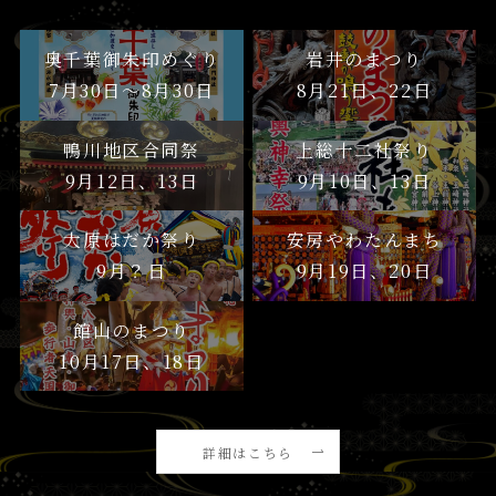
奥千葉御朱印めぐり
岩井のまつり
7月30日〜8月30日
8月21日、22日
鴨川地区合同祭
上総十二社祭り
9月12日、13日
9月10日、13日
大原はだか祭り
安房やわたんまち
9月？日
9月19日、20日
館山のまつり
10月17日、18日
詳細はこちら