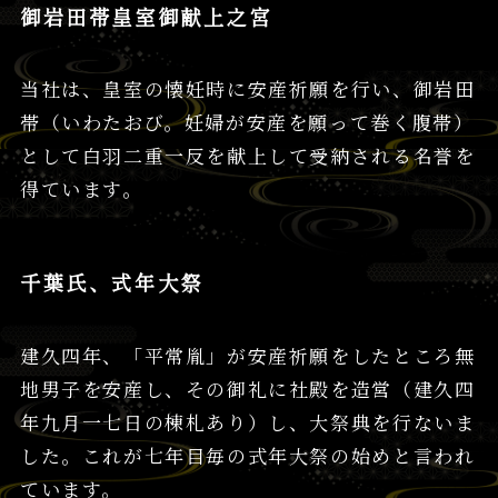
御岩田帯皇室御献上之宮
当社は、皇室の懐妊時に安産祈願を行い、御岩田
帯（いわたおび。妊婦が安産を願って巻く腹帯）
として白羽二重一反を献上して受納される名誉を
得ています。
千葉氏、式年大祭
建久四年、「平常胤」が安産祈願をしたところ無
地男子を安産し、その御礼に社殿を造営（建久四
年九月一七日の棟札あり）し、大祭典を行ないま
した。これが七年目毎の式年大祭の始めと言われ
ています。