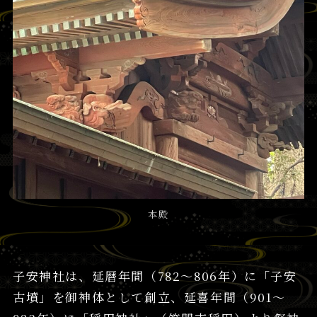
本殿
子安神社は、延暦年間（782～806年）に「子安
古墳」を御神体として創立、延喜年間（901～