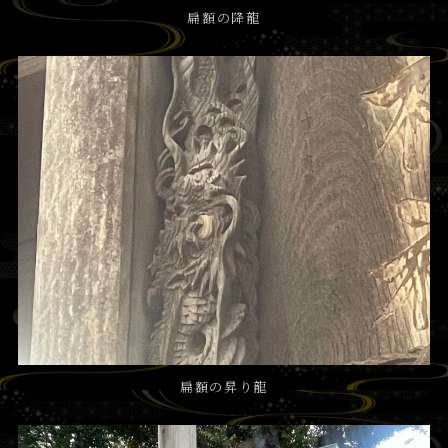
扁額の降龍
扁額の昇り龍