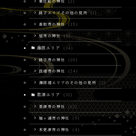
東庄町の神社
(2)
銚子エリアその他の見所
(1)
香取市の神社
(35)
旭市の神社
(5)
海匝エリア
(34)
銚子市の神社
(10)
匝瑳市の神社
(24)
海匝瑳エリアのその他の見所
(2)
君津エリア
(31)
君津市の神社
(12)
袖ヶ浦市の神社
(9)
木更津市の神社
(4)