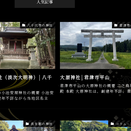
人気記事
八千代市の神社
君津市
社（淡次大明神）│八千
大原神社│君津市平山
君津市平山の大原神社の概要 二之鳥
殿 本殿 大原神社は、創建年不詳、君津
の小池安房神社の概要 小池安
建年不詳ながら当地区名主
長生郡の神社
コラム・