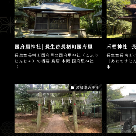
国府里神社│長生郡長柄町国府里
禾栖神社│
長生郡長柄町国府里の国府里神社（こふり
長生郡長南町
じんじゃ）の概要 鳥居 本殿 国府里神社
（あわのすじん
（...
禾...
茨城県の神社