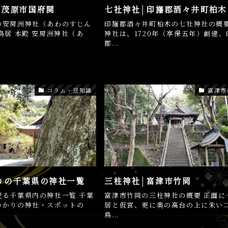
│茂原市国府関
七社神社│印旛郡酒々井町柏木
の安房洲神社（あわのすじん
印旛郡酒々井町柏木の七社神社の概要
鳥居 本殿 安房洲神社（あ
神社は、1720年（享保五年）創建、
郡...
コラム・豆知識
富津市
りの千葉県の神社一覧
三柱神社│富津市竹岡
祀る千葉県内の神社一覧 千葉
富津市竹岡の三柱神社の概要 正面に
ゆかりの神社・スポットの
居と仮宮、更に奥の高台の上に朱い
鳥...