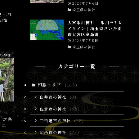
2026年7月6日
埼玉県の神社
 七社
印旛
大宮氷川神社 – 氷川三社レ
イライン│埼玉県さいたま
市大宮区高鼻町
2026年7月5日
埼玉県の神社
の神社
カテゴリー一覧
印旛エリア
(168)
白井市の神社
(3)
佐倉市の神社
(68)
一之鳥
四街道市の神社
(28)
二之
印西市の神社
(23)