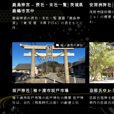
鹿島神宮 – 摂社・末社一覧│茨城県
安房洲神社
鹿嶋市宮中
茂原市国府関
じゃ）の概要 
鹿島神宮の摂社・末社一覧 書籍『鹿島神
わ...
宮』（東 実 著 8章 P156）の表をもとに
作...
袖ヶ浦市の神社
坂戸神社│袖ケ浦市坂戸市場
忌部氏ゆか
袖ケ浦市坂戸市場の坂戸神社の概要 坂戸神
忌部氏祖神を
社は、古代（飛鳥時代以前）の創建と伝
県内の忌部氏
わ...
一...