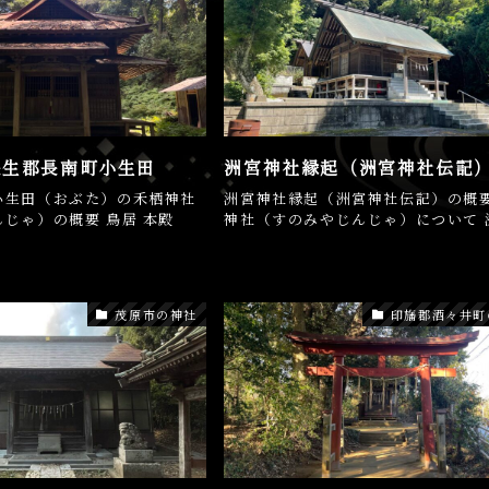
長生郡長南町小生田
洲宮神社縁起（洲宮神社伝記
小生田（おぶた）の禾栖神社
洲宮神社縁起（洲宮神社伝記）の概要
じゃ）の概要 鳥居 本殿
神社（すのみやじんじゃ）について 洲
茂原市の神社
印旛郡酒々井町