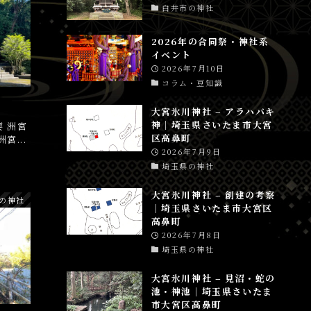
白井市の神社
2026年の合同祭・神社系
イベント
2026年7月10日
コラム・豆知識
）
大宮氷川神社 – アラハバキ
神│埼玉県さいたま市大宮
 洲宮
区高鼻町
宮...
2026年7月9日
埼玉県の神社
大宮氷川神社 – 創建の考察
の神社
│埼玉県さいたま市大宮区
高鼻町
2026年7月8日
埼玉県の神社
大宮氷川神社 – 見沼・蛇の
池・神池│埼玉県さいたま
市大宮区高鼻町