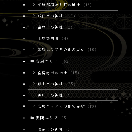
印旛郡酒々井町の神社
(13)
成田市の神社
(18)
富里市の神社
(2)
印旛郡栄町
(4)
印旛エリアその他の見所
(10)
安房エリア
(62)
南房総市の神社
(15)
館山市の神社
(25)
鴨川市の神社
(9)
安房エリアその他の見所
(13)
夷隅エリア
(5)
勝浦市の神社
(5)