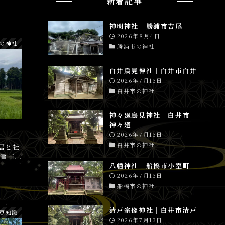
新着記事
神明神社│勝浦市吉尾
2026年8月4日
の神社
勝浦市の神社
白井鳥見神社│白井市白井
2026年7月13日
白井市の神社
神々廻鳥見神社│白井市
神々廻
2026年7月13日
白井市の神社
居と社
市...
八幡神社│船橋市小室町
2026年7月13日
船橋市の神社
清戸宗像神社│白井市清戸
豆知識
2026年7月13日