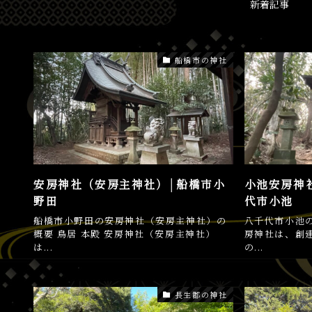
新着記事
船橋市の神社
安房神社（安房主神社）│船橋市小
小池安房神
野田
代市小池
船橋市小野田の安房神社（安房主神社）の
八千代市小池
概要 鳥居 本殿 安房神社（安房主神社）
房神社は、創
は...
の...
長生郡の神社