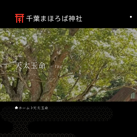
天太玉命
– tag –
ホーム
天太玉命