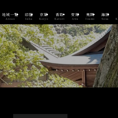
地域一覧
印旛
京葉
香取
安房
夷隅
海匝
Areas
Inba
Keiyo
Katori
Awa
Isumi
Sosa
K