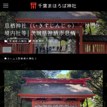
息栖神社（いきすじんじゃ） – 神門・
境内社等│茨城県神栖市息栖
息栖神社
茨城県の神社
ホーム
茨城県の神社