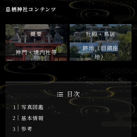
息栖神社コンテンツ
概要
社殿・鳥居
跡地（旧鎮座
神門・境内社等
地）
目次
写真図鑑
基本情報
参考