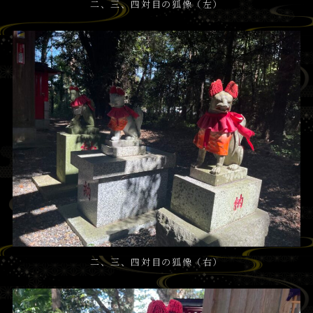
二、三、四対目の狐像（左）
二、三、四対目の狐像（右）