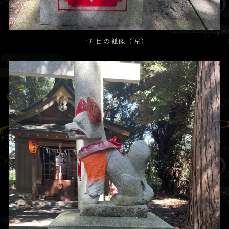
一対目の狐像（左）