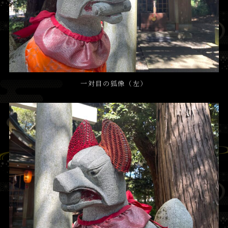
一対目の狐像（左）