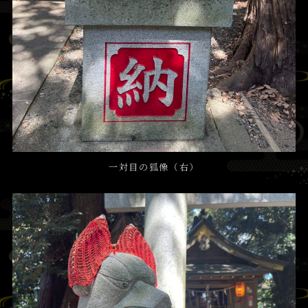
一対目の狐像（右）