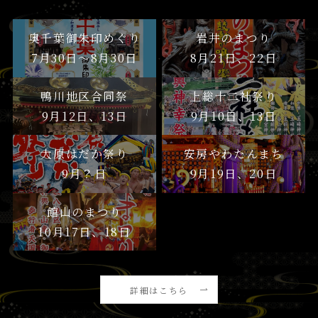
奥千葉御朱印めぐり
岩井のまつり
7月30日〜8月30日
8月21日、22日
鴨川地区合同祭
上総十二社祭り
9月12日、13日
9月10日、13日
大原はだか祭り
安房やわたんまち
9月？日
9月19日、20日
館山のまつり
10月17日、18日
詳細はこちら