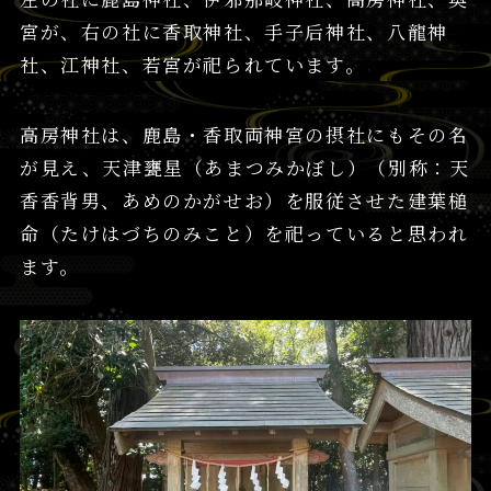
宮が、右の社に香取神社、手子后神社、八龍神
社、江神社、若宮が祀られています。
高房神社は、鹿島・香取両神宮の摂社にもその名
が見え、天津甕星（あまつみかぼし）（別称：天
香香背男、あめのかがせお）を服従させた建葉槌
命（たけはづちのみこと）を祀っていると思われ
ます。