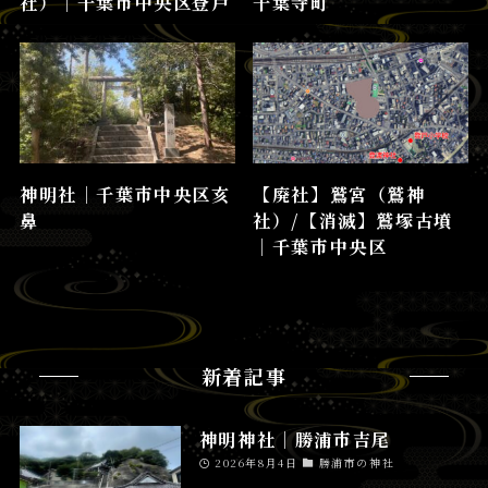
社）│千葉市中央区登戸
千葉寺町
神明社│千葉市中央区亥
【廃社】鷲宮（鷲神
鼻
社）/【消滅】鷲塚古墳
│千葉市中央区
新着記事
神明神社│勝浦市吉尾
2026年8月4日
勝浦市の神社