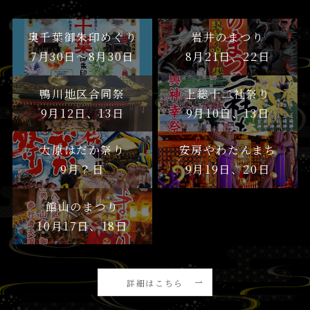
奥千葉御朱印めぐり
岩井のまつり
7月30日〜8月30日
8月21日、22日
鴨川地区合同祭
上総十二社祭り
9月12日、13日
9月10日、13日
大原はだか祭り
安房やわたんまち
9月？日
9月19日、20日
館山のまつり
10月17日、18日
詳細はこちら