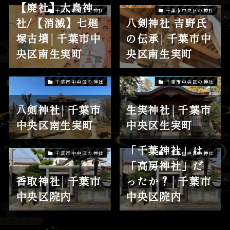
【廃社】大鳥神
千葉市中央区の神社
千葉市中央区の神社
社/【消滅】七廻
八剣神社 吉野氏
塚古墳│千葉市中
の伝承│千葉市中
央区南生実町
央区南生実町
千葉市中央区の神社
千葉市中央区の神社
八剣神社│千葉市
生実神社│千葉市
中央区南生実町
中央区生実町
「千葉神社」は
千葉市中央区の神社
千葉市中央区の神社
「高房神社」だ
香取神社│千葉市
ったか？│千葉市
中央区院内
中央区院内