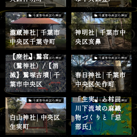
千葉市中央区の神社
千葉市中央区の神社
瀧蔵神社│千葉市
神明社│千葉市中
中央区千葉寺町
央区亥鼻
【廃社】鷲宮
千葉市中央区の神社
千葉市中央区の神社
（鷲神社）/【消
滅】鷲塚古墳│千
春日神社│千葉市
葉市中央区
中央区矢作町
「生実」と村田
千葉市中央区の神社
千葉市中央区の神社
川下流域の麻織
白山神社│中央区
物づくりと「忌
生実町
部氏」