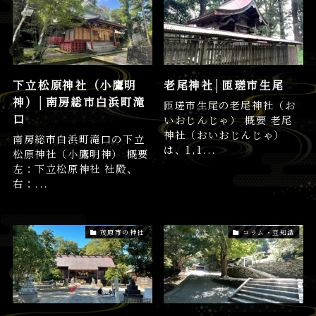
下立松原神社（小鷹明
老尾神社│匝瑳市生尾
神）│南房総市白浜町滝
匝瑳市生尾の老尾神社（お
口
いおじんじゃ） 概要 老尾
神社（おいおじんじゃ）
南房総市白浜町滝口の下立
は、1,1...
松原神社（小鷹明神） 概要
左：下立松原神社 社殿、
右：...
茂原市の神社
コラム・豆知識