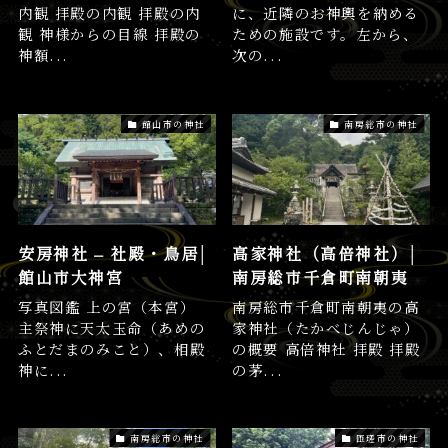
内観 拝殿の内観 拝殿の内
に、近隣のお神輿を納める
観 神様からの目線 拝殿の
ための施設です。左から、
神額...
次の...
館山市の神社
南房総市の神社
安房神社 – 社殿・鳥居│
高家神社（高倍神社）│
館山市大神宮
南房総市千倉町南朝夷
写真図鑑 上の宮（本宮）
南房総市千倉町南朝夷の高
主祭神に天太玉命（あめの
家神社（たかべじんじゃ）
ふとだまのみこと）、相殿
の概要 高倍神社 拝殿 拝殿
神に...
の茅...
南房総市の神社
匝瑳市の神社