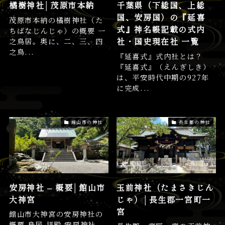
橘樹神社│茂原市本納
千葉県（下総国、上総
国、安房国）の『延喜
茂原市本納の橘樹神社（た
式』神名帳記載の式内
ちばなじんじゃ）の概要 一
社・国史現在社 一覧
之鳥居。奥に、二、三、四
之鳥...
『延喜式』式内社とは？
『延喜式』（えんぎしき）
は、平安時代中期の927年
に完成...
館山市の神社
長生郡の神社
安房神社 – 概要│館山市
玉前神社（たまさきじん
大神宮
じゃ）│長生郡一宮町一
宮
館山市大神宮の安房神社の
概要 鳥居 拝殿 安房神社