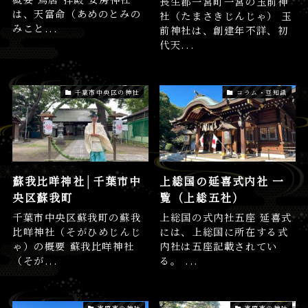
長生郡一宮町一宮の玉前神
は、天富命（あめのとみの
社（たまさきじんじゃ） 玉
みこと...
前神社は、創建年不詳、初
代天...
千葉市中央区の神社
コラム・豆知識
蘇我比咩神社│千葉市中
上総国の延喜式内社 一
央区蘇我町
覧（上総五社）
千葉市中央区蘇我町の蘇我
上総国の式内社五座 延喜式
比咩神社（そがひめじんじ
には、上総国に所在する式
ゃ）の概要 蘇我比咩神社
内社は五座記載されてい
（そが...
る。 ...
市原市の神社
市原市の神社