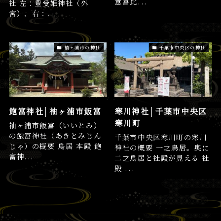
意富比...
社 左：豊受姫神社（外
宮）、右：...
袖ヶ浦市の神社
千葉市中央区の神社
飽富神社│袖ヶ浦市飯富
寒川神社│千葉市中央区
寒川町
袖ヶ浦市飯富（いいとみ）
の飽富神社（あきとみじん
千葉市中央区寒川町の寒川
じゃ）の概要 鳥居 本殿 飽
神社の概要 一之鳥居。奥に
富神...
二之鳥居と社殿が見える 社
殿 ...