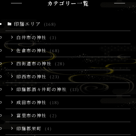
カテゴリー一覧
印旛エリア
(168)
白井市の神社
(3)
佐倉市の神社
(68)
四街道市の神社
(28)
印西市の神社
(23)
印旛郡酒々井町の神社
(13)
成田市の神社
(18)
富里市の神社
(2)
印旛郡栄町
(4)