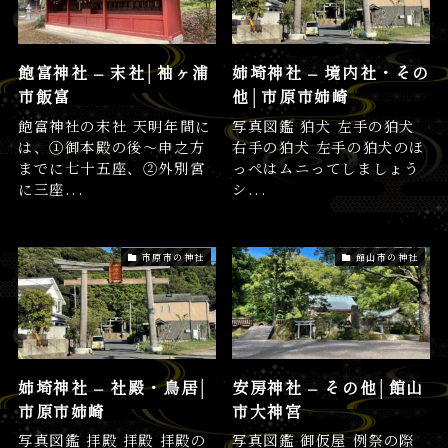
飽富神社 – 末社│袖ヶ浦
姉埼神社 – 境内社・その
市飯富
他│市原市姉崎
飽富神社の末社 天明年間に
写真図鑑 狛犬 左手の狛犬
は、①御本殿の後～申之方
右手の狛犬 左手の狛犬のほ
までに七十五座、②外別宮
っぺはムニってしましょう
に三座...
シ...
市原市の神社
館山市の神社
姉埼神社 – 社殿・鳥居│
安房神社 – その他│館山
市原市姉崎
市大神宮
写真図鑑 拝殿 拝殿 拝殿の
写真図鑑 御仮屋 例祭の際