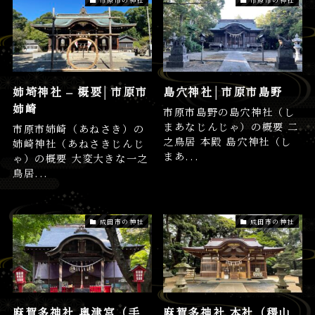
姉埼神社 – 概要│市原市
島穴神社│市原市島野
姉崎
市原市島野の島穴神社（し
まあなじんじゃ）の概要 二
市原市姉崎（あねさき）の
之鳥居 本殿 島穴神社（し
姉崎神社（あねさきじんじ
まあ...
ゃ）の概要 大変大きな一之
鳥居...
成田市の神社
成田市の神社
麻賀多神社 奥津宮（手
麻賀多神社 本社（稷山