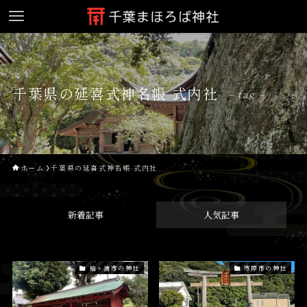
千葉県の延喜式神名帳 式内社
– tag –
ホーム
千葉県の延喜式神名帳 式内社
新着記事
人気記事
袖ヶ浦市の神社
市原市の神社