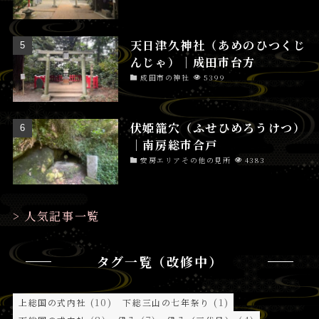
天日津久神社（あめのひつくじ
んじゃ）│成田市台方
成田市の神社
5399
伏姫籠穴（ふせひめろうけつ）
│南房総市合戸
安房エリアその他の見所
4383
> 人気記事一覧
タグ一覧（改修中）
(10)
(1)
上総国の式内社
下総三山の七年祭り