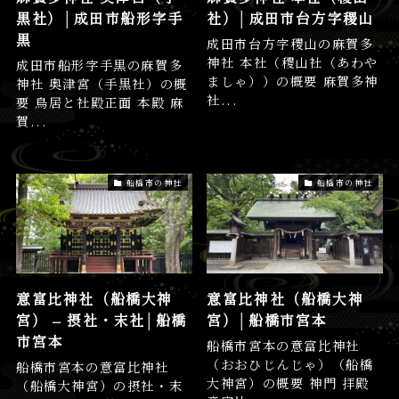
黒社）│成田市船形字手
社）│成田市台方字稷山
黒
成田市台方字稷山の麻賀多
神社 本社（稷山社（あわや
成田市船形字手黒の麻賀多
ましゃ））の概要 麻賀多神
神社 奥津宮（手黒社）の概
社...
要 鳥居と社殿正面 本殿 麻
賀...
船橋市の神社
船橋市の神社
意富比神社（船橋大神
意富比神社（船橋大神
宮） – 摂社・末社│船橋
宮）│船橋市宮本
市宮本
船橋市宮本の意富比神社
（おおひじんじゃ）（船橋
船橋市宮本の意富比神社
大神宮）の概要 神門 拝殿
（船橋大神宮）の摂社・末