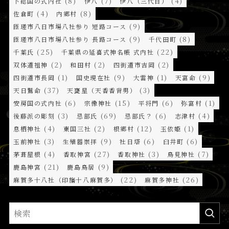
(8)
(7)
(4)
下総国の式内社
伊八
伊八（三代目）
(4)
(8)
佐倉町
内郷村
(9)
匝瑳市八日市場八社参り 短路コース
(9)
(8)
匝瑳市八日市場八社参り 長路コース
千代田町
(25)
(22)
千葉氏
千葉県の延喜式神名帳 式内社
(2)
(2)
(2)
双体道祖神
和田村
四街道市吉岡
(1)
(9)
(1)
(9)
四街道市長岡
国史現在社
大雷神
天富命
(37)
(3)
天日鷲命
天甕星（天香香背男）
(6)
(15)
(6)
(1)
安房国の式内社
宗像神社
平将門
弥富村
(3)
(69)
(6)
(4)
後藤派の彫刻
忌部氏
忌部氏？
志津村
(4)
(2)
(12)
(1)
息栖神社
東国三社
根郷村
玉依姫
(3)
(9)
(6)
(6)
玉前神社
生殖器崇拝
社日塔
臼井町
(4)
(27)
(3)
(7)
茅葺屋根
香取神宮
香取神社
鳥見神社
(21)
(9)
鹿島神宮
鹿島鳥居
(22)
(26)
麻賀多十八社（印旛十八麻賀多）
麻賀多神社