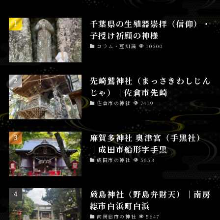
千葉県の生殖器崇拝（信仰）・
子授け祈願の神様
コラム・豆知識
10300
先崎鷲神社（まっさきわしじん
じゃ）│佐倉市先崎
佐倉市の神社
7419
麻賀多神社 奥津宮（手黒社）
│成田市船形字手黒
成田市の神社
5653
厳島神社（野島弁財天）│南房
総市白浜町白浜
南房総市の神社
5647